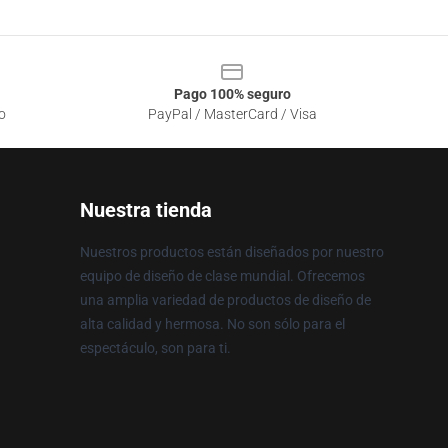
Pago 100% seguro
o
PayPal / MasterCard / Visa
Nuestra tienda
Nuestros productos están diseñados por nuestro
equipo de diseño de clase mundial. Ofrecemos
una amplia variedad de productos de diseño de
alta calidad y hermosa. No son sólo para el
espectáculo, son para ti.