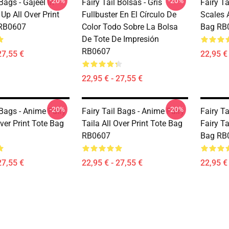
-20%
-20%
 Bags - Gajeel In
Fairy Tail Bolsas - Gris
Fairy T
 Up All Over Print
Fullbuster En El Círculo De
Scales A
 RB0607
Color Todo Sobre La Bolsa
Bag RB
De Tote De Impresión
RB0607
27,55 €
22,95 € 
22,95 € - 27,55 €
-20%
-20%
 Bags - Anime Fairy
Fairy Tail Bags - Anime Fairy
Fairy Ta
Over Print Tote Bag
Taila All Over Print Tote Bag
Fairy Ta
RB0607
Bag RB
27,55 €
22,95 € - 27,55 €
22,95 € 