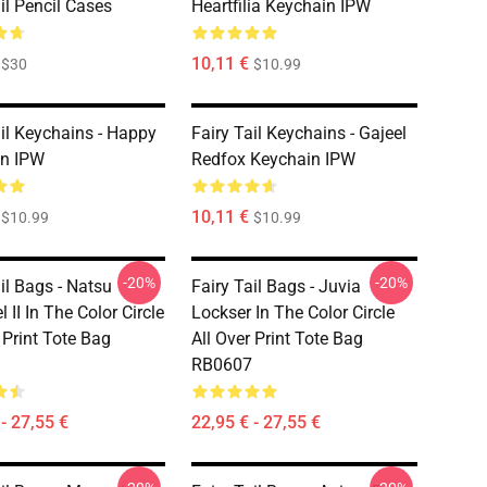
il Pencil Cases
Heartfilia Keychain IPW
10,11 €
$30
$10.99
ail Keychains - Happy
Fairy Tail Keychains - Gajeel
in IPW
Redfox Keychain IPW
10,11 €
$10.99
$10.99
-20%
-20%
il Bags - Natsu
Fairy Tail Bags - Juvia
 II In The Color Circle
Lockser In The Color Circle
 Print Tote Bag
All Over Print Tote Bag
RB0607
- 27,55 €
22,95 € - 27,55 €