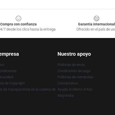
Compra con confianza
Garantía internacional
4/7 desde los clics hasta la entrega
Ofrecido en el país de us
 empresa
Nuestro apoyo
ros
Políticas de envío
ondiciones
Condiciones de pago
rivacidad
Políticas de reembolso
ica de Copyright
Contáctenos
y de transparencia en la cadena de
Ayuda al cliente (FAQ)
Mayorista