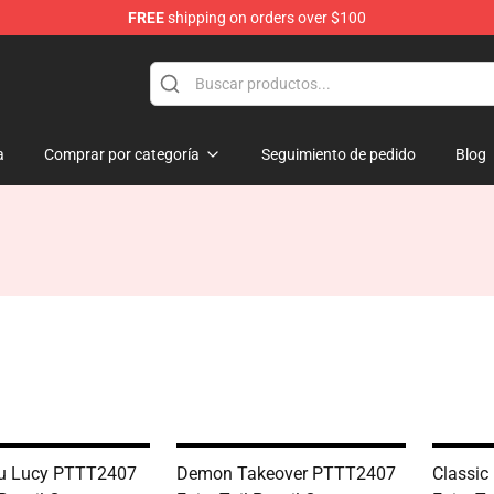
FREE
shipping on orders over $100
a
Comprar por categoría
Seguimiento de pedido
Blog
su Lucy PTTT2407
Demon Takeover PTTT2407
Classic