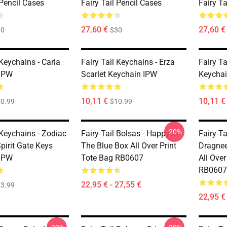
 Pencil Cases
Fairy Tail Pencil Cases
Fairy Ta
27,60 €
27,60 €
30
$30
 Keychains - Carla
Fairy Tail Keychains - Erza
Fairy T
 IPW
Scarlet Keychain IPW
Keycha
10,11 €
10,11 €
0.99
$10.99
-20%
 Keychains - Zodiac
Fairy Tail Bolsas - Happy In
Fairy Ta
Spirit Gate Keys
The Blue Box All Over Print
Dragneel
 IPW
Tote Bag RB0607
All Over
RB0607
22,95 € - 27,55 €
3.99
22,95 € 