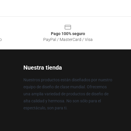
Pago 100% seguro
o
PayPal / MasterCard / Visa
Nuestra tienda
Nuestros productos están diseñados por nuestro
equipo de diseño de clase mundial. Ofrecemos
una amplia variedad de productos de diseño de
alta calidad y hermosa. No son sólo para el
espectáculo, son para ti.