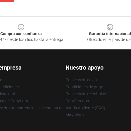
Compra con confianza
Garantía internacional
4/7 desde los clics hasta la entrega
Ofrecido en el país de us
 empresa
Nuestro apoyo
ros
Políticas de envío
ondiciones
Condiciones de pago
rivacidad
Políticas de reembolso
ica de Copyright
Contáctenos
y de transparencia en la cadena de
Ayuda al cliente (FAQ)
Mayorista