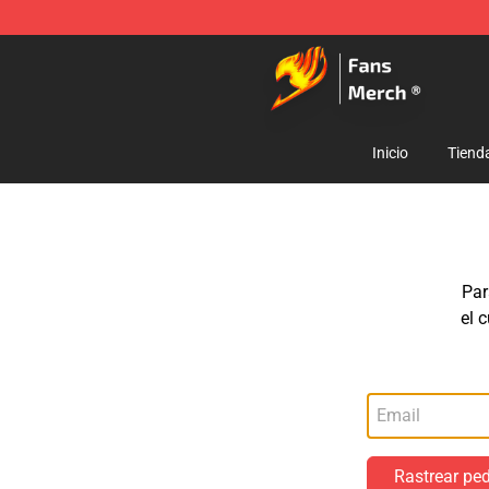
Fairy Tail Store - Official Fairy Tail Merchandise Shop
Inicio
Tiend
Par
el 
Rastrear pe