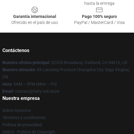
hasta la entrega
Garantía internacional
Pago 100% seguro
Ofrecido en el país de uso
PayPal / MasterCard / Visa
Contáctenos
Nuestra oficina principal
: 52335 Broadway, Oakland, CA 94612, US
Nuestro almacén
: 43 Liaoning Province Changsha City Sega Xinghai,
CN
Hora
: 9AM – 5PM (Mon – Fri)
Email
: contact@fairy-tail.store
Nuestra empresa
Sobre nosotros
Términos y condiciones
Política de privacidad
DMCA - Política de Copyright