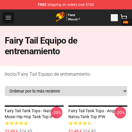
FREE
shipping on orders over $100
Fairy Tail Store - Official Fairy Tail Merchandise Shop
Open menu
Fairy Tail Equipo de
entrenamiento
Inicio
/
Fairy Tail Equipo de entrenamiento
Fairy Tail Tank Tops - Natsu
Fairy Tail Tank Tops - Angry
-20%
-20%
Music Hip Hop Tank Top IPW
Natsu Tank Top IPW
22,49 €
$24.45
22,49 €
$24.45