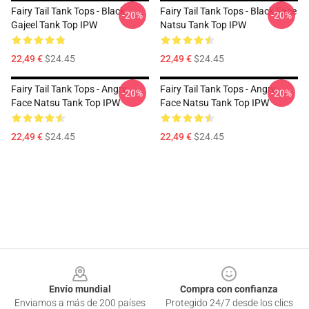
Fairy Tail Tank Tops - Black
Fairy Tail Tank Tops - Black Face
-20%
-20%
Gajeel Tank Top IPW
Natsu Tank Top IPW
22,49 €
$24.45
22,49 €
$24.45
Fairy Tail Tank Tops - Angry
Fairy Tail Tank Tops - Angry
-20%
-20%
Face Natsu Tank Top IPW
Face Natsu Tank Top IPW
22,49 €
$24.45
22,49 €
$24.45
Footer
Envío mundial
Compra con confianza
Enviamos a más de 200 países
Protegido 24/7 desde los clics