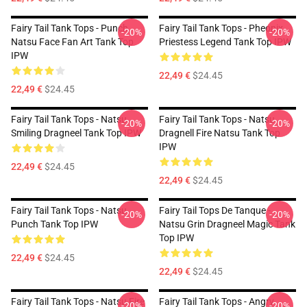
Fairy Tail Tank Tops - Punch
Fairy Tail Tank Tops - Pheonix
-20%
-20%
Natsu Face Fan Art Tank Top
Priestess Legend Tank Top IPW
IPW
22,49 €
$24.45
22,49 €
$24.45
Fairy Tail Tank Tops - Natsu
Fairy Tail Tank Tops - Natsu
-20%
-20%
Smiling Dragneel Tank Top IPW
Dragnell Fire Natsu Tank Top
IPW
22,49 €
$24.45
22,49 €
$24.45
Fairy Tail Tank Tops - Natsu
Fairy Tail Tops De Tanque -
-20%
-20%
Punch Tank Top IPW
Natsu Grin Dragneel Magic Tank
Top IPW
22,49 €
$24.45
22,49 €
$24.45
Fairy Tail Tank Tops - Natsu Fire
Fairy Tail Tank Tops - Angry
-20%
-20%