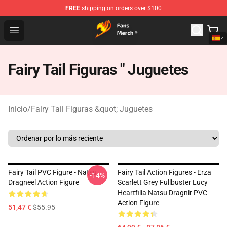
FREE
shipping on orders over $100
Fairy Tail Store - Official Fairy Tail Merchandise Shop
Open menu
Fairy Tail Figuras " Juguetes
Inicio
/
Fairy Tail Figuras &quot; Juguetes
Fairy Tail PVC Figure - Natsu
Fairy Tail Action Figures - Erza
-14%
Dragneel Action Figure
Scarlett Grey Fullbuster Lucy
Heartfilia Natsu Dragnir PVC
Action Figure
51,47 €
$55.95