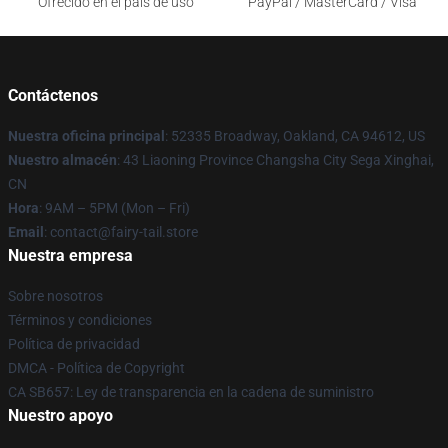
Ofrecido en el país de uso
PayPal / MasterCard / Visa
Contáctenos
Nuestra oficina principal
: 52335 Broadway, Oakland, CA 94612, US
Nuestro almacén
: 43 Liaoning Province Changsha City Sega Xinghai,
CN
Hora
: 9AM – 5PM (Mon – Fri)
Email
: contact@fairy-tail.store
Nuestra empresa
Sobre nosotros
Términos y condiciones
Política de privacidad
DMCA - Política de Copyright
CA SB657: Ley de transparencia en la cadena de suministro
Nuestro apoyo