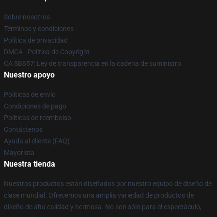
Sobre nosotros
Términos y condiciones
Política de privacidad
DMCA - Política de Copyright
CA SB657: Ley de transparencia en la cadena de suministro
Nuestro apoyo
Políticas de envío
Condiciones de pago
Políticas de reembolso
Contáctenos
Ayuda al cliente (FAQ)
Mayorista
Nuestra tienda
Nuestros productos están diseñados por nuestro equipo de diseño de
clase mundial. Ofrecemos una amplia variedad de productos de
diseño de alta calidad y hermosa. No son sólo para el espectáculo,