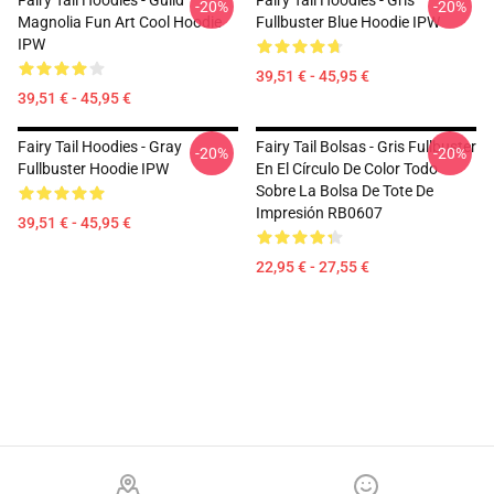
Fairy Tail Hoodies - Guild
Fairy Tail Hoodies - Gris
-20%
-20%
Magnolia Fun Art Cool Hoodie
Fullbuster Blue Hoodie IPW
IPW
39,51 € - 45,95 €
39,51 € - 45,95 €
Fairy Tail Hoodies - Gray
Fairy Tail Bolsas - Gris Fullbuster
-20%
-20%
Fullbuster Hoodie IPW
En El Círculo De Color Todo
Sobre La Bolsa De Tote De
Impresión RB0607
39,51 € - 45,95 €
22,95 € - 27,55 €
Footer