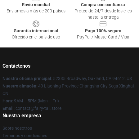
Envío mundial
Compra con confianza
Enviamos a más de 200 países
Protegido 24/7 desde los clics
hasta la entrega
Garantía internacional
Pago 100% seguro
Ofrecido en el país de uso
PayPal / MasterCard / Visa
Contáctenos
Nuestra oficina principal
: 52335 Broadway, Oakland, CA 94612, US
Nuestro almacén
: 43 Liaoning Province Changsha City Sega Xinghai,
CN
Hora
: 9AM – 5PM (Mon – Fri)
Email
: contact@fairy-tail.store
Nuestra empresa
Sobre nosotros
Términos y condiciones