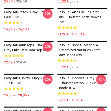
24,46 €
$26.59
65,22 €
$70.9
Fairy Tail Cases - Gray IPhone
Fairy Tail Artes De La Pared -
-20%
Case IPW
Gris Fullbuster Black Canvas
IPW
14,81 € - 16,10 €
31,26 € - 166,51 €
Fairy Tail Tank Tops - Naked
Fairy Tail Shoes - Magnolia
-20%
Gray Fullbuster Tank Top IPW
Customized Natsu VS Zeref
Gray Shoes IPW
22,49 €
$24.45
65,22 €
$70.9
Fairy Tail T-Shirts - Lucy & Gray
Fairy Tail Hoodies - Gray
-20%
-20%
T-Shirt IPW
Fullbuster Tattoo Blue Zip Up
Hoodie IPW
24,38 € - 28,06 €
39,51 € - 45,95 €