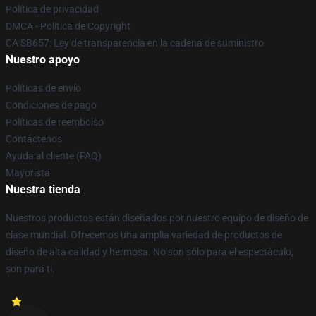
Política de privacidad
DMCA - Política de Copyright
CA SB657: Ley de transparencia en la cadena de suministro
Nuestro apoyo
Políticas de envío
Condiciones de pago
Políticas de reembolso
Contáctenos
Ayuda al cliente (FAQ)
Mayorista
Nuestra tienda
Nuestros productos están diseñados por nuestro equipo de diseño de
clase mundial. Ofrecemos una amplia variedad de productos de
diseño de alta calidad y hermosa. No son sólo para el espectáculo,
son para ti.