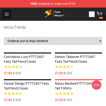
FREE
shipping on orders over $100
Fairy Tail Store - Official Fairy Tail Merchandise Shop
Open menu
Inicio
/
Tienda
Cute Natsu Lucy PTTT2407
Demon Takeover PTTT2407
Fairy Tail Pencil Cases
Fairy Tail Pencil Cases
27,60 €
$30
27,60 €
$30
Classic Design PTTT2407 Fairy
Natsu Washed PTTT1005 Fairy
-20%
Tail Pencil Cases
Tail T-Shirts
27,60 €
$30
32,20 €
$35