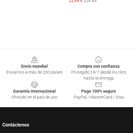
22,49 €
$24.45
Footer
Envío mundial
Compra con confianza
Enviamos a más de 200 países
Protegido 24/7 desde los clics
hasta la entrega
Garantía internacional
Pago 100% seguro
Ofrecido en el país de uso
PayPal / MasterCard / Visa
Contáctenos