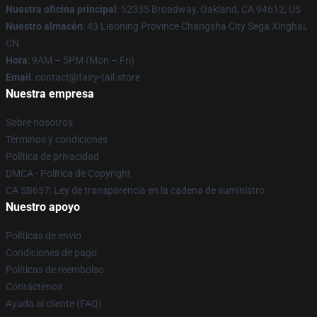
Nuestra oficina principal
: 52335 Broadway, Oakland, CA 94612, US
Nuestro almacén
: 43 Liaoning Province Changsha City Sega Xinghai,
CN
Hora
: 9AM – 5PM (Mon – Fri)
Email
: contact@fairy-tail.store
Nuestra empresa
Sobre nosotros
Términos y condiciones
Política de privacidad
DMCA - Política de Copyright
CA SB657: Ley de transparencia en la cadena de suministro
Nuestro apoyo
Políticas de envío
Condiciones de pago
Políticas de reembolso
Contáctenos
Ayuda al cliente (FAQ)