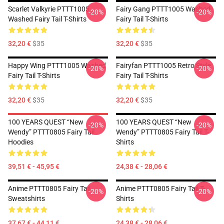
Scarlet Valkyrie PTTT1005
Fairy Gang PTTT1005 Washed
-20%
-20%
Washed Fairy Tail T-Shirts
Fairy Tail T-Shirts
32,20 €
$35
32,20 €
$35
Happy Wing PTTT1005 Washed
Fairyfan PTTT1005 Retro Style
-20%
-20%
Fairy Tail T-Shirts
Fairy Tail T-Shirts
32,20 €
$35
32,20 €
$35
100 YEARS QUEST “New
100 YEARS QUEST “New
-20%
-20%
Wendy” PTTT0805 Fairy Tail
Wendy” PTTT0805 Fairy Tail T-
Hoodies
Shirts
39,51 € - 45,95 €
24,38 € - 28,06 €
Anime PTTT0805 Fairy Tail
Anime PTTT0805 Fairy Tail T-
-20%
-20%
Sweatshirts
Shirts
37,67 € - 44,11 €
24,38 € - 28,06 €