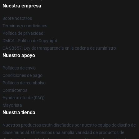
Nuestra empresa
Sobre nosotros
Términos y condiciones
Política de privacidad
DMCA - Política de Copyright
CA SB657: Ley de transparencia en la cadena de suministro
Nuestro apoyo
Políticas de envío
Condiciones de pago
Políticas de reembolso
Contáctenos
Ayuda al cliente (FAQ)
Mayorista
Nuestra tienda
Nuestros productos están diseñados por nuestro equipo de diseño de
clase mundial. Ofrecemos una amplia variedad de productos de