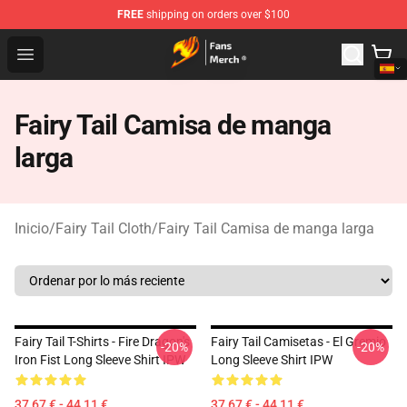
FREE
shipping on orders over $100
Fairy Tail Store - Official Fairy Tail Merchandise Shop
Open menu
Fairy Tail Camisa de manga
larga
Inicio
/
Fairy Tail Cloth
/
Fairy Tail Camisa de manga larga
Fairy Tail T-Shirts - Fire Dragon's
Fairy Tail Camisetas - El Gremio
-20%
-20%
Iron Fist Long Sleeve Shirt IPW
Long Sleeve Shirt IPW
37,67 € - 44,11 €
37,67 € - 44,11 €