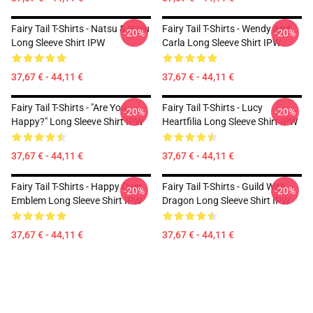
Fairy Tail T-Shirts - Natsu & Haru
Fairy Tail T-Shirts - Wendy And
-20%
-20%
Long Sleeve Shirt IPW
Carla Long Sleeve Shirt IPW
37,67 € - 44,11 €
37,67 € - 44,11 €
Fairy Tail T-Shirts - "Are You
Fairy Tail T-Shirts - Lucy
-20%
-20%
Happy?" Long Sleeve Shirt IPW
Heartfilia Long Sleeve Shirt IPW
37,67 € - 44,11 €
37,67 € - 44,11 €
Fairy Tail T-Shirts - Happy Over
Fairy Tail T-Shirts - Guild With
-20%
-20%
Emblem Long Sleeve Shirt IPW
Dragon Long Sleeve Shirt IPW
37,67 € - 44,11 €
37,67 € - 44,11 €