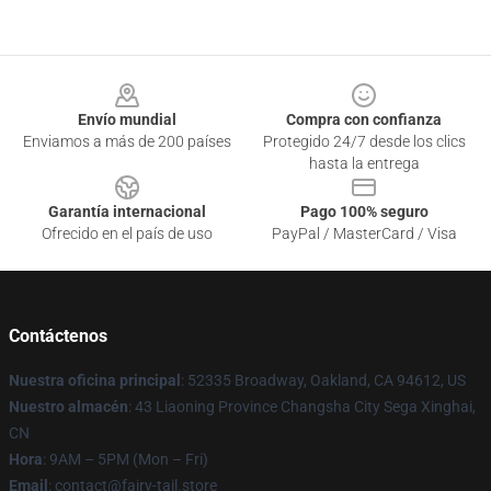
Footer
Envío mundial
Compra con confianza
Enviamos a más de 200 países
Protegido 24/7 desde los clics
hasta la entrega
Garantía internacional
Pago 100% seguro
Ofrecido en el país de uso
PayPal / MasterCard / Visa
Contáctenos
Nuestra oficina principal
: 52335 Broadway, Oakland, CA 94612, US
Nuestro almacén
: 43 Liaoning Province Changsha City Sega Xinghai,
CN
Hora
: 9AM – 5PM (Mon – Fri)
Email
: contact@fairy-tail.store