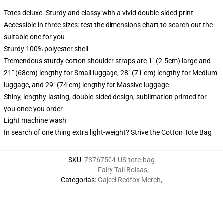
Totes deluxe. Sturdy and classy with a vivid double-sided print
Accessible in three sizes: test the dimensions chart to search out the
suitable one for you
Sturdy 100% polyester shell
Tremendous sturdy cotton shoulder straps are 1" (2.5cm) large and
21" (68cm) lengthy for Small luggage, 28" (71 cm) lengthy for Medium
luggage, and 29" (74 cm) lengthy for Massive luggage
Shiny, lengthy-lasting, double-sided design, sublimation printed for
you once you order
Light machine wash
In search of one thing extra light-weight? Strive the Cotton Tote Bag
SKU
:
73767504-US-tote-bag
Fairy Tail Bolsas
,
Categorías
:
Gajeel Redfox Merch
,