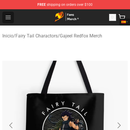
FREE
shipping on orders over $100
Fairy Tail Store - Official Fairy Tail Merchandise Shop
Open menu
Inicio
/
Fairy Tail Charactors
/
Gajeel Redfox Merch