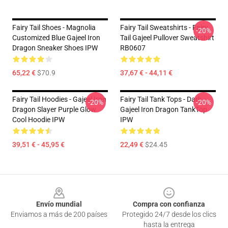
Fairy Tail Shoes - Magnolia
Fairy Tail Sweatshirts - Fairy
-20%
Customized Blue Gajeel Iron
Tail Gajeel Pullover Sweatshirt
Dragon Sneaker Shoes IPW
RB0607
65,22 €
$70.9
37,67 € - 44,11 €
Fairy Tail Hoodies - Gajeel Iron
Fairy Tail Tank Tops - Dark
-20%
-20%
Dragon Slayer Purple Glow
Gajeel Iron Dragon TankTop
Cool Hoodie IPW
IPW
39,51 € - 45,95 €
22,49 €
$24.45
Footer
Envío mundial
Compra con confianza
Enviamos a más de 200 países
Protegido 24/7 desde los clics
hasta la entrega