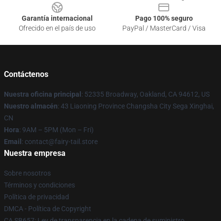
Garantía internacional
Pago 100% seguro
Ofrecido en el país de uso
PayPal / MasterCard / Visa
Contáctenos
Nuestra oficina principal
: 52335 Broadway, Oakland, CA 94612, US
Nuestro almacén
: 43 Liaoning Province Changsha City Sega Xinghai,
CN
Hora
: 9AM – 5PM (Mon – Fri)
Email
: contact@fairy-tail.store
Nuestra empresa
Sobre nosotros
Términos y condiciones
Política de privacidad
DMCA - Política de Copyright
CA SB657: Ley de transparencia en la cadena de suministro