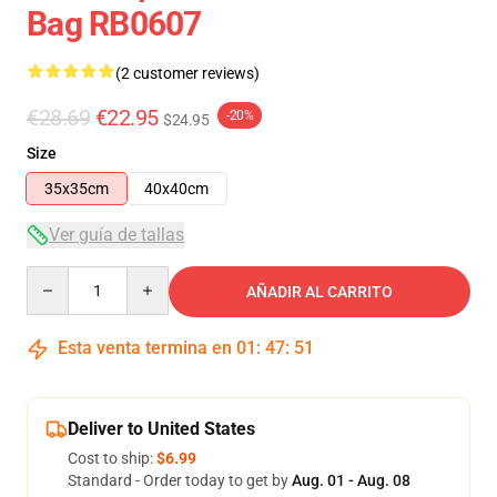
Bag RB0607
(2 customer reviews)
€28.69
€22.95
-20%
$24.95
Size
35x35cm
40x40cm
Ver guía de tallas
Quantity
AÑADIR AL CARRITO
Esta venta termina en
01
:
47
:
50
Deliver to United States
Cost to ship:
$6.99
Standard - Order today to get by
Aug. 01 - Aug. 08