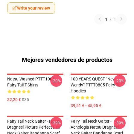
Write your review
1
/
1
Mejores vendedores de productos
Natsu Washed PTTT1005
100 YEARS QUEST “New
-20%
-20%
Fairy Tail T-Shirts
Wendy” PTTT0805 Fairy Tail
Hoodies
32,20 €
$35
39,51 € - 45,95 €
Fairy Tail Neck Gaiter - Natsu
Fairy Tail Neck Gaiter -
-39%
-39%
Dragneel Picture Perfect Fire
Acnologia Natsu Dragneel
Neck Gaiter Bandanna Scarf
Neck Gaiter Bandanna Scarf