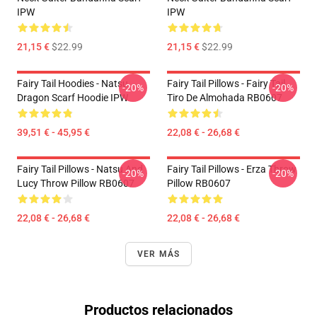
IPW
IPW
21,15 €
$22.99
21,15 €
$22.99
Fairy Tail Hoodies - Natsu
Fairy Tail Pillows - Fairy Tail
-20%
-20%
Dragon Scarf Hoodie IPW
Tiro De Almohada RB0607
39,51 € - 45,95 €
22,08 € - 26,68 €
Fairy Tail Pillows - Natsu And
Fairy Tail Pillows - Erza Throw
-20%
-20%
Lucy Throw Pillow RB0607
Pillow RB0607
22,08 € - 26,68 €
22,08 € - 26,68 €
VER MÁS
Productos relacionados