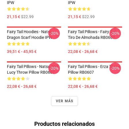
IPW
IPW
21,15 €
$22.99
21,15 €
$22.99
Fairy Tail Hoodies - Natsu
Fairy Tail Pillows - Fairy Tail
-20%
-20%
Dragon Scarf Hoodie IPW
Tiro De Almohada RB0607
39,51 € - 45,95 €
22,08 € - 26,68 €
Fairy Tail Pillows - Natsu And
Fairy Tail Pillows - Erza Throw
-20%
-20%
Lucy Throw Pillow RB0607
Pillow RB0607
22,08 € - 26,68 €
22,08 € - 26,68 €
VER MÁS
Productos relacionados