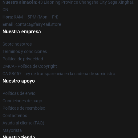
Nuestro almacén
: 43 Liaoning Province Changsha City Sega Xinghai,
CN
Hora
: 9AM – 5PM (Mon – Fri)
Email
: contact@fairy-tail.store
Nuestra empresa
Sobre nosotros
Términos y condiciones
Política de privacidad
DMCA - Política de Copyright
CA SB657: Ley de transparencia en la cadena de suministro
Nuestro apoyo
Políticas de envío
Condiciones de pago
Políticas de reembolso
Contáctenos
Ayuda al cliente (FAQ)
Mayorista
Nuestra tienda