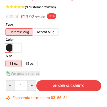
(3 customer reviews)
€29.90
€23.92
-20%
$26.00
Type
Ceramic Mug
Accent Mug
Color
Size
11 oz
15 oz
Ver guía de tallas
Quantity
AÑADIR AL CARRITO
Esta venta termina en
03
:
56
:
54