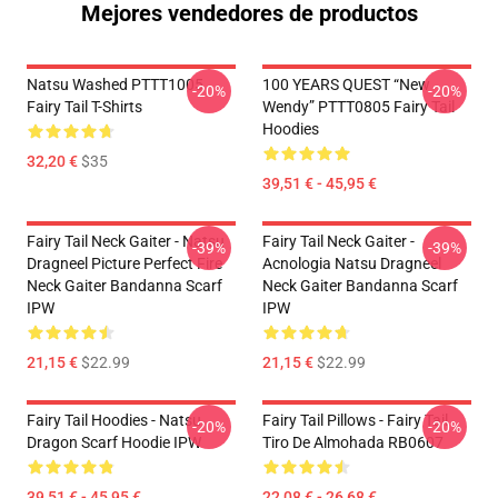
Mejores vendedores de productos
Natsu Washed PTTT1005
100 YEARS QUEST “New
-20%
-20%
Fairy Tail T-Shirts
Wendy” PTTT0805 Fairy Tail
Hoodies
32,20 €
$35
39,51 € - 45,95 €
Fairy Tail Neck Gaiter - Natsu
Fairy Tail Neck Gaiter -
-39%
-39%
Dragneel Picture Perfect Fire
Acnologia Natsu Dragneel
Neck Gaiter Bandanna Scarf
Neck Gaiter Bandanna Scarf
IPW
IPW
21,15 €
$22.99
21,15 €
$22.99
Fairy Tail Hoodies - Natsu
Fairy Tail Pillows - Fairy Tail
-20%
-20%
Dragon Scarf Hoodie IPW
Tiro De Almohada RB0607
39,51 € - 45,95 €
22,08 € - 26,68 €