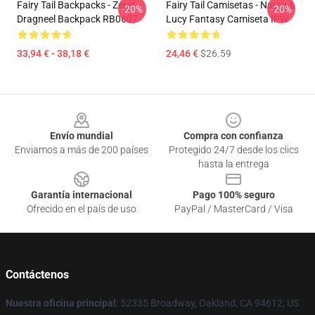
Fairy Tail Backpacks - Zeref
Fairy Tail Camisetas - Natsu &
-20%
-20%
Dragneel Backpack RB0607
Lucy Fantasy Camiseta IPW
33,94 € - 38,18 €
24,46 €
$26.59
Footer
Envío mundial
Compra con confianza
Enviamos a más de 200 países
Protegido 24/7 desde los clics
hasta la entrega
Garantía internacional
Pago 100% seguro
Ofrecido en el país de uso
PayPal / MasterCard / Visa
Contáctenos
Nuestra oficina principal
: 52335 Broadway, Oakland, CA 94612, US