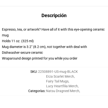
Descripción
Espresso, tea, or artwork? Have all of it with this eye-opening ceramic
mug
Holds 11 oz. (325 ml)
Mug diameter is 3.2" (8.2 cm), not together with deal with
Dishwasher-secure ceramic
Wraparound design printed for you while you order
SKU
:
22508891-US-mug-BLACK
Erza Scarlet Merch
,
Fairy Tail Mugs
,
Lucy Heartfilia Merch
,
Categorías
:
Natsu Dragneel Merch
,