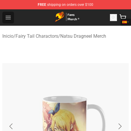
FREE
shipping on orders over $100
Fairy Tail Store - Official Fairy Tail Merchandise Shop
Open menu
Inicio
/
Fairy Tail Charactors
/
Natsu Dragneel Merch