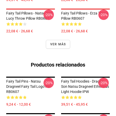
Fairy Tail Pillows - Natsu And
Fairy Tail Pillows - Erza Throw
-20%
-20%
Lucy Throw Pillow RB0607
Pillow RB0607
22,08 € - 26,68 €
22,08 € - 26,68 €
VER MÁS
Productos relacionados
Fairy Tail Pins - Natsu
Fairy Tail Hoodies - Dragon
-20%
-20%
Dragneel Fairy Tail Logo Pin
Son Natsu Dragneel Etherious
RB0607
Light Hoodie IPW
9,24 € - 12,00 €
39,51 € - 45,95 €