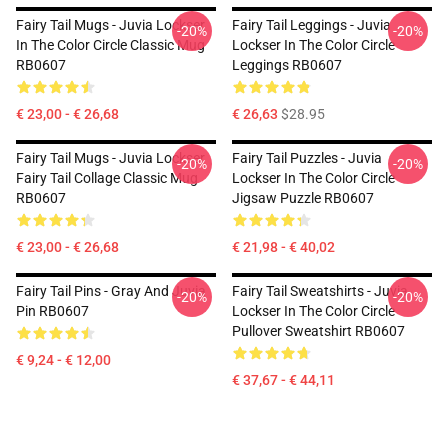
Fairy Tail Mugs - Juvia Lockser
Fairy Tail Leggings - Juvia
-20%
-20%
In The Color Circle Classic Mug
Lockser In The Color Circle
RB0607
Leggings RB0607
€ 23,00 - € 26,68
€ 26,63
$28.95
Fairy Tail Mugs - Juvia Lockser
Fairy Tail Puzzles - Juvia
-20%
-20%
Fairy Tail Collage Classic Mug
Lockser In The Color Circle
RB0607
Jigsaw Puzzle RB0607
€ 23,00 - € 26,68
€ 21,98 - € 40,02
Fairy Tail Pins - Gray And Juvia
Fairy Tail Sweatshirts - Juvia
-20%
-20%
Pin RB0607
Lockser In The Color Circle
Pullover Sweatshirt RB0607
€ 9,24 - € 12,00
€ 37,67 - € 44,11