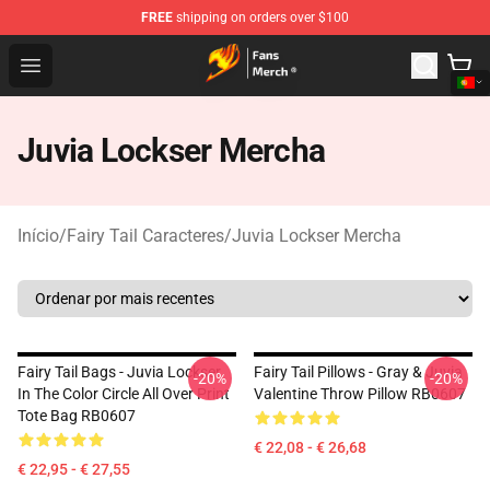
FREE
shipping on orders over $100
Fairy Tail Store - Official Fairy Tail Merchandise Shop
Open menu
Juvia Lockser Mercha
Início
/
Fairy Tail Caracteres
/
Juvia Lockser Mercha
Fairy Tail Bags - Juvia Lockser
Fairy Tail Pillows - Gray & Juvia
-20%
-20%
In The Color Circle All Over Print
Valentine Throw Pillow RB0607
Tote Bag RB0607
€ 22,08 - € 26,68
€ 22,95 - € 27,55