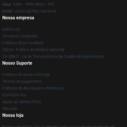
Hour
: 9AM – 5PM (Mon – Fri)
Email
: contact@fairy-tail.store
Nossa empresa
Sobre nós
Termos e Condições
Políticas de privacidade
DMCA - Política de Direitos Autorais
CA SB657: Lei de Transparência de Cadeia de Suprimentos
Nosso Suporte
Políticas de envio e entrega
Termos de pagamento
Políticas de devolução e reembolso
Contacte-nos
Ajuda ao cliente (FAQ)
Whosale
Nossa loja
Nossos produtos são projetados pela nossa equipe de design de