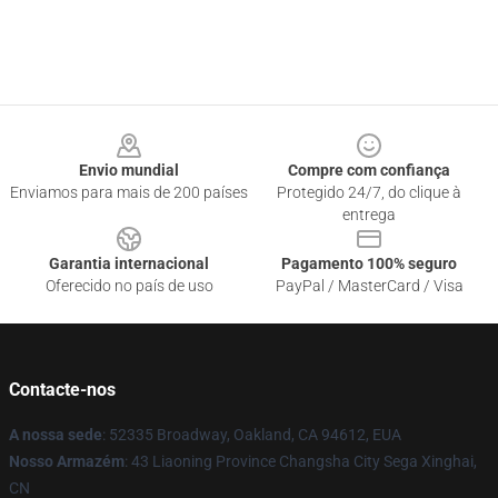
Footer
Envio mundial
Compre com confiança
Enviamos para mais de 200 países
Protegido 24/7, do clique à
entrega
Garantia internacional
Pagamento 100% seguro
Oferecido no país de uso
PayPal / MasterCard / Visa
Contacte-nos
A nossa sede
: 52335 Broadway, Oakland, CA 94612, EUA
Nosso Armazém
: 43 Liaoning Province Changsha City Sega Xinghai,
CN