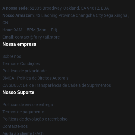
A nossa sede
: 52335 Broadway, Oakland, CA 94612, EUA
Nosso Armazém
: 43 Liaoning Province Changsha City Sega Xinghai,
CN
Hour
: 9AM – 5PM (Mon – Fri)
Email
: contact@fairy-tail.store
Nossa empresa
Sobre nós
Termos e Condições
Políticas de privacidade
DMCA - Política de Direitos Autorais
CA SB657: Lei de Transparência de Cadeia de Suprimentos
Nosso Suporte
Políticas de envio e entrega
Termos de pagamento
Políticas de devolução e reembolso
Contacte-nos
Ajuda ao cliente (FAQ)