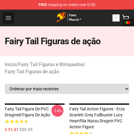
FREE
shipping on orders over $100
Fairy Tail Store - Official Fairy Tail Merchandise Shop
Open menu
Fairy Tail Figuras de ação
Início
/
Fairy Tail Figuras e Brinquedos
/
Fairy Tail Figuras de ação
Fairy Tail Figura De PVC - Natsu
Fairy Tail Action Figures - Erza
-14%
Dragneel Figura De Ação
Scarlett Grey Fullbuster Lucy
Heartfilia Natsu Dragnir PVC
Action Figure
€ 51,47
$55.95