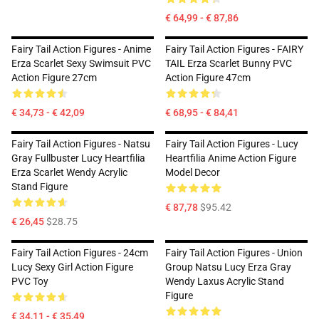
€ 64,99 - € 87,86
Fairy Tail Action Figures - Anime
Fairy Tail Action Figures - FAIRY
Erza Scarlet Sexy Swimsuit PVC
TAIL Erza Scarlet Bunny PVC
Action Figure 27cm
Action Figure 47cm
€ 34,73 - € 42,09
€ 68,95 - € 84,41
Fairy Tail Action Figures - Natsu
Fairy Tail Action Figures - Lucy
Gray Fullbuster Lucy Heartfilia
Heartfilia Anime Action Figure
Erza Scarlet Wendy Acrylic
Model Decor
Stand Figure
€ 87,78
$95.42
€ 26,45
$28.75
Fairy Tail Action Figures - 24cm
Fairy Tail Action Figures - Union
Lucy Sexy Girl Action Figure
Group Natsu Lucy Erza Gray
PVC Toy
Wendy Laxus Acrylic Stand
Figure
€ 34,11 - € 35,49