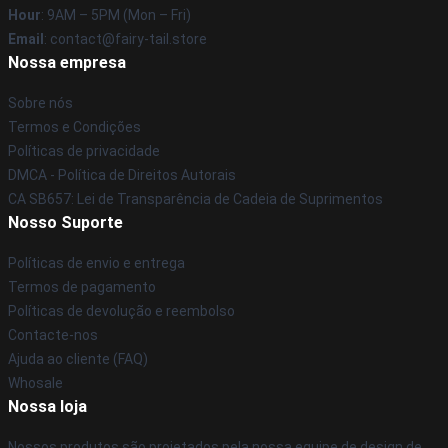
Hour
: 9AM – 5PM (Mon – Fri)
Email
: contact@fairy-tail.store
Nossa empresa
Sobre nós
Termos e Condições
Políticas de privacidade
DMCA - Política de Direitos Autorais
CA SB657: Lei de Transparência de Cadeia de Suprimentos
Nosso Suporte
Políticas de envio e entrega
Termos de pagamento
Políticas de devolução e reembolso
Contacte-nos
Ajuda ao cliente (FAQ)
Whosale
Nossa loja
Nossos produtos são projetados pela nossa equipe de design de