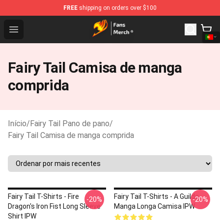
FREE
shipping on orders over $100
Fairy Tail Store - Official Fairy Tail Merchandise Shop
Open menu
Fairy Tail Camisa de manga
comprida
Início
/
Fairy Tail Pano de pano
/
Fairy Tail Camisa de manga comprida
Fairy Tail T-Shirts - Fire
Fairy Tail T-Shirts - A Guilda
-20%
-20%
Dragon's Iron Fist Long Sleeve
Manga Longa Camisa IPW
Shirt IPW