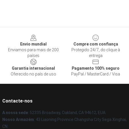
Footer
Envio mundial
Compre com confiança
Enviamos para mais de 200
Protegido 24/7, do clique à
países
entrega
Garantia internacional
Pagamento 100% seguro
Oferecido no país de uso
PayPal / MasterCard / Visa
Contacte-nos
A nossa sede
: 52335 Broadway, Oakland, CA 94612, EUA
Nosso Armazém
: 43 Liaoning Province Changsha City Sega Xinghai,
CN