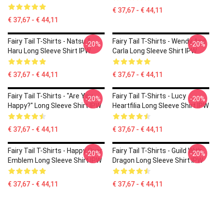
€ 37,67 - € 44,11
€ 37,67 - € 44,11
Fairy Tail T-Shirts - Natsu &
Fairy Tail T-Shirts - Wendy And
-20%
-20%
Haru Long Sleeve Shirt IPW
Carla Long Sleeve Shirt IPW
€ 37,67 - € 44,11
€ 37,67 - € 44,11
Fairy Tail T-Shirts - "Are You
Fairy Tail T-Shirts - Lucy
-20%
-20%
Happy?" Long Sleeve Shirt IPW
Heartfilia Long Sleeve Shirt IPW
€ 37,67 - € 44,11
€ 37,67 - € 44,11
Fairy Tail T-Shirts - Happy Over
Fairy Tail T-Shirts - Guild With
-20%
-20%
Emblem Long Sleeve Shirt IPW
Dragon Long Sleeve Shirt IPW
€ 37,67 - € 44,11
€ 37,67 - € 44,11