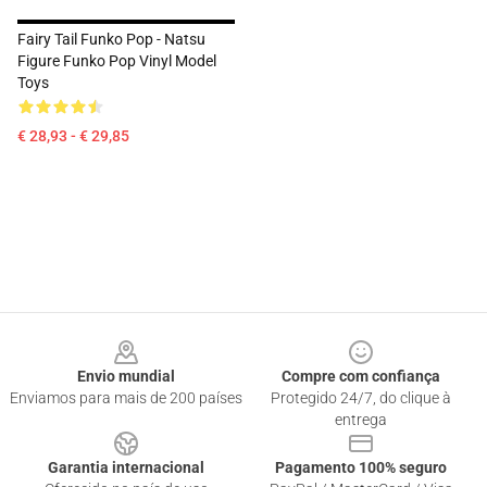
Fairy Tail Funko Pop - Natsu
Figure Funko Pop Vinyl Model
Toys
€ 28,93 - € 29,85
Footer
Envio mundial
Compre com confiança
Enviamos para mais de 200 países
Protegido 24/7, do clique à
entrega
Garantia internacional
Pagamento 100% seguro