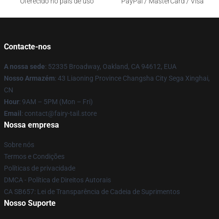
Oferecido no país de uso
PayPal / MasterCard / Visa
Contacte-nos
A nossa sede
: 52335 Broadway, Oakland, CA 94612, EUA
Nosso Armazém
: 43 Liaoning Province Changsha City Sega Xinghai,
CN
Hour
: 9AM – 5PM (Mon – Fri)
Email
: contact@fairy-tail.store
Nossa empresa
Sobre nós
Termos e Condições
Políticas de privacidade
DMCA - Política de Direitos Autorais
CA SB657: Lei de Transparência de Cadeia de Suprimentos
Nosso Suporte