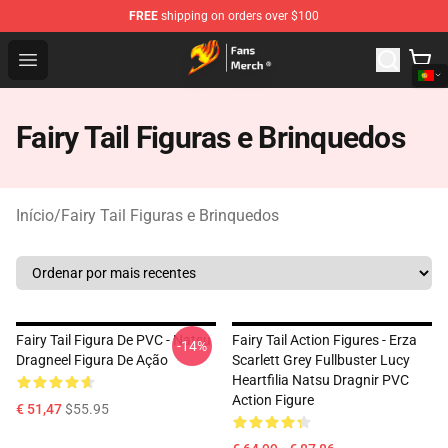
FREE
shipping on orders over $100
Fairy Tail Store - Official Fairy Tail Merchandise Shop
Open menu
Fairy Tail Figuras e Brinquedos
Início
/
Fairy Tail Figuras e Brinquedos
Fairy Tail Figura De PVC - Natsu
Fairy Tail Action Figures - Erza
-14%
Dragneel Figura De Ação
Scarlett Grey Fullbuster Lucy
Heartfilia Natsu Dragnir PVC
Action Figure
€ 51,47
$55.95