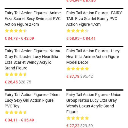
€ 64,99 - € 87,86
Fairy Tail Action Figures - Anime
Fairy Tail Action Figures - FAIRY
Erza Scarlet Sexy Swimsuit PVC
TAIL Erza Scarlet Bunny PVC
Action Figure 27cm
Action Figure 47cm
€ 34,73 - € 42,09
€ 68,95 - € 84,41
Fairy Tail Action Figures - Natsu
Fairy Tail Action Figures - Lucy
Gray Fullbuster Lucy Heartfilia
Heartfilia Anime Action Figure
Erza Scarlet Wendy Acrylic
Model Decor
Stand Figure
€ 87,78
$95.42
€ 26,45
$28.75
Fairy Tail Action Figures - 24cm
Fairy Tail Action Figures - Union
Lucy Sexy Girl Action Figure
Group Natsu Lucy Erza Gray
PVC Toy
Wendy Laxus Acrylic Stand
Figure
€ 34,11 - € 35,49
€ 27,22
$29.59