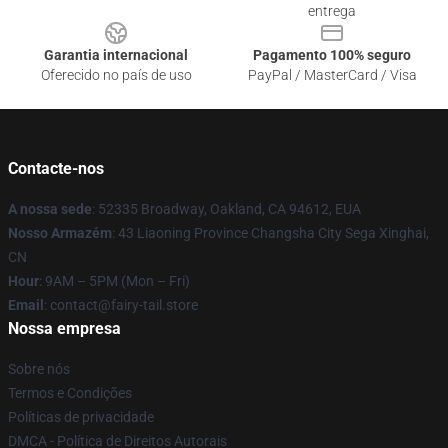
entrega
Garantia internacional
Pagamento 100% seguro
Oferecido no país de uso
PayPal / MasterCard / Visa
Contacte-nos
A nossa sede
: 52335 Broadway, Oakland, CA 94612, EUA
Nosso Armazém
: 43 Liaoning Province Changsha City Sega Xinghai,
CN
Hour
: 9AM – 5PM (Mon – Fri)
Email
: contact@fairy-tail.store
Nossa empresa
Sobre nós
Termos e Condições
Políticas de privacidade
DMCA - Política de Direitos Autorais