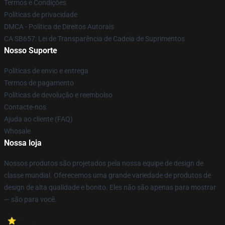
Termos e Condições
Políticas de privacidade
DMCA - Política de Direitos Autorais
CA SB657: Lei de Transparência de Cadeia de Suprimentos
Nosso Suporte
Políticas de envio e entrega
Termos de pagamento
Políticas de devolução e reembolso
Contacte-nos
Ajuda ao cliente (FAQ)
Whosale
Nossa loja
Nossos produtos são projetados pela nossa equipe de design de
classe mundial. Oferecemos uma grande variedade de produtos de
design de alta qualidade e bonito. Eles não são apenas para mostrar
— são para você.