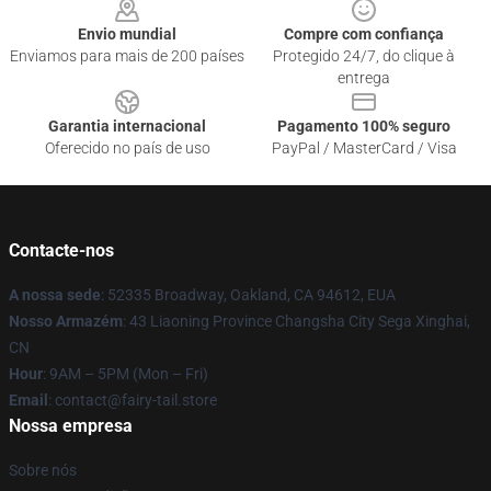
Envio mundial
Compre com confiança
Enviamos para mais de 200 países
Protegido 24/7, do clique à
entrega
Garantia internacional
Pagamento 100% seguro
Oferecido no país de uso
PayPal / MasterCard / Visa
Contacte-nos
A nossa sede
: 52335 Broadway, Oakland, CA 94612, EUA
Nosso Armazém
: 43 Liaoning Province Changsha City Sega Xinghai,
CN
Hour
: 9AM – 5PM (Mon – Fri)
Email
: contact@fairy-tail.store
Nossa empresa
Sobre nós