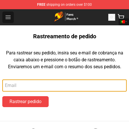
FREE
shipping on orders over $100
Fairy Tail Store - Official Fairy Tail Merchandise Shop
Open menu
Rastreamento de pedido
Para rastrear seu pedido, insira seu e-mail de cobrança na
caixa abaixo e pressione o botão de rastreamento.
Enviaremos um e-mail com o resumo dos seus pedidos.
E-mail
Rastrear pedido
Footer