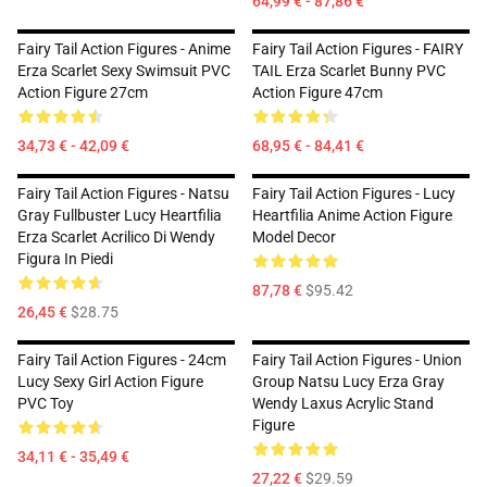
64,99 € - 87,86 €
Fairy Tail Action Figures - Anime
Fairy Tail Action Figures - FAIRY
Erza Scarlet Sexy Swimsuit PVC
TAIL Erza Scarlet Bunny PVC
Action Figure 27cm
Action Figure 47cm
34,73 € - 42,09 €
68,95 € - 84,41 €
Fairy Tail Action Figures - Natsu
Fairy Tail Action Figures - Lucy
Gray Fullbuster Lucy Heartfilia
Heartfilia Anime Action Figure
Erza Scarlet Acrilico Di Wendy
Model Decor
Figura In Piedi
87,78 €
$95.42
26,45 €
$28.75
Fairy Tail Action Figures - 24cm
Fairy Tail Action Figures - Union
Lucy Sexy Girl Action Figure
Group Natsu Lucy Erza Gray
PVC Toy
Wendy Laxus Acrylic Stand
Figure
34,11 € - 35,49 €
27,22 €
$29.59