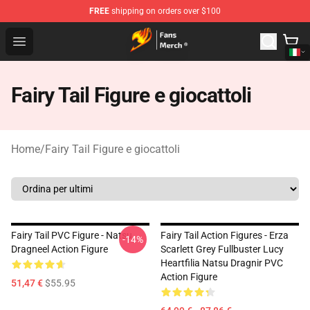
FREE
shipping on orders over $100
Fairy Tail Store - Official Fairy Tail Merchandise Shop
Open menu
Fairy Tail Figure e giocattoli
Home
/
Fairy Tail Figure e giocattoli
Fairy Tail PVC Figure - Natsu
Fairy Tail Action Figures - Erza
-14%
Dragneel Action Figure
Scarlett Grey Fullbuster Lucy
Heartfilia Natsu Dragnir PVC
Action Figure
51,47 €
$55.95