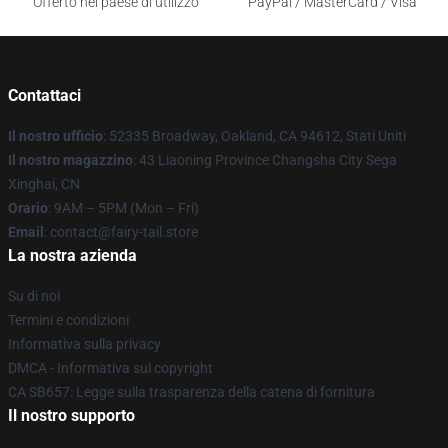
Offerto nel paese di utilizzo
PayPal / MasterCard / Visa
Contattaci
Il nostro ufficio
: 52335 Broadway, Oakland, CA 94612, Stati Uniti
Il nostro magazzino
: 43 Liaoning Province Changsha City Sega
Xinghai, CN
Orario
: 9AM – 5PM (Mon – Fri)
Email
: contact@fairy-tail.store
La nostra azienda
Su di noi
Termini e condizioni
Informativa sulla privacy
DMCA - Informativa sul copyright
CA SB657: Legge sulla trasparenza della catena di fornitura
Il nostro supporto