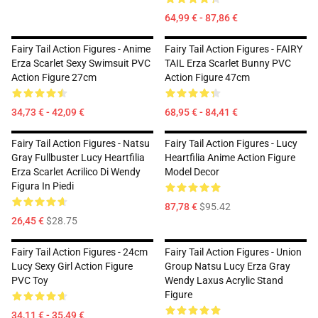
64,99 € - 87,86 €
Fairy Tail Action Figures - Anime
Fairy Tail Action Figures - FAIRY
Erza Scarlet Sexy Swimsuit PVC
TAIL Erza Scarlet Bunny PVC
Action Figure 27cm
Action Figure 47cm
34,73 € - 42,09 €
68,95 € - 84,41 €
Fairy Tail Action Figures - Natsu
Fairy Tail Action Figures - Lucy
Gray Fullbuster Lucy Heartfilia
Heartfilia Anime Action Figure
Erza Scarlet Acrilico Di Wendy
Model Decor
Figura In Piedi
87,78 €
$95.42
26,45 €
$28.75
Fairy Tail Action Figures - 24cm
Fairy Tail Action Figures - Union
Lucy Sexy Girl Action Figure
Group Natsu Lucy Erza Gray
PVC Toy
Wendy Laxus Acrylic Stand
Figure
34,11 € - 35,49 €