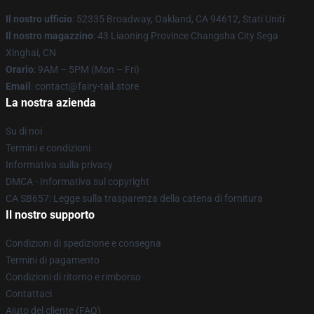
Il nostro ufficio
: 52335 Broadway, Oakland, CA 94612, Stati Uniti
Il nostro magazzino
: 43 Liaoning Province Changsha City Sega
Xinghai, CN
Orario
: 9AM – 5PM (Mon – Fri)
Email
: contact@fairy-tail.store
La nostra azienda
Su di noi
Termini e condizioni
Informativa sulla privacy
DMCA - Informativa sul copyright
CA SB657: Legge sulla trasparenza della catena di fornitura
Il nostro supporto
Condizioni di spedizione e consegna
Termini di pagamento
Condizioni di ritorno e rimborso
Contattaci
Aiuto del cliente (FAQ)