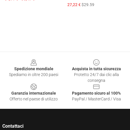
27,22 €
$29.59
Footer
Spedizione mondiale
Acquista in tutta sicurezza
Spediamo in oltre 200 paesi
Protetto 24/7 dai clic alla
consegna
Garanzia internazionale
Pagamento sicuro al 100%
Offerto nel paese di utilizzo
PayPal / MasterCard / Visa
Contattaci