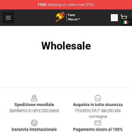
FREE
shipping on orders over $100
Fairy Tail Store - Official Fairy Tail Merchandise Shop
Open menu
Wholesale
Footer
Spedizione mondiale
Acquista in tutta sicurezza
Spediamo in oltre 200 paesi
Protetto 24/7 dai clic alla
consegna
Garanzia internazionale
Pagamento sicuro al 100%