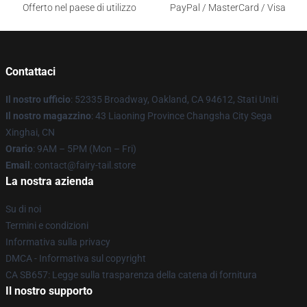
Offerto nel paese di utilizzo
PayPal / MasterCard / Visa
Contattaci
Il nostro ufficio
: 52335 Broadway, Oakland, CA 94612, Stati Uniti
Il nostro magazzino
: 43 Liaoning Province Changsha City Sega
Xinghai, CN
Orario
: 9AM – 5PM (Mon – Fri)
Email
: contact@fairy-tail.store
La nostra azienda
Su di noi
Termini e condizioni
Informativa sulla privacy
DMCA - Informativa sul copyright
CA SB657: Legge sulla trasparenza della catena di fornitura
Il nostro supporto