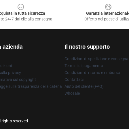
cquista in tutta sicurezza
Garanzia internazional
to 24/7 dai clic alla consegna
Offerto nel paese di utiliz
a azienda
Il nostro supporto
Condizioni di spedizione e consegna
dizioni
Termini di pagamento
ulla privacy
Condizioni di ritorno e rimborso
mativa sul copyright
Contattaci
gge sulla trasparenza della catena
Aiuto del cliente (FAQ)
Whosale
l rights reserved