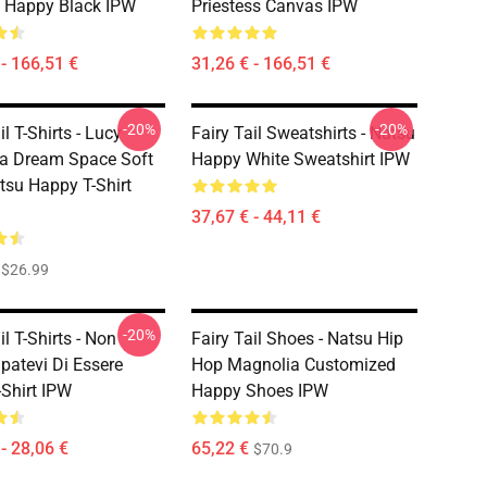
 Happy Black IPW
Priestess Canvas IPW
 - 166,51 €
31,26 € - 166,51 €
-20%
-20%
il T-Shirts - Lucy
Fairy Tail Sweatshirts - Natsu
lia Dream Space Soft
Happy White Sweatshirt IPW
tsu Happy T-Shirt
37,67 € - 44,11 €
$26.99
-20%
il T-Shirts - Non
Fairy Tail Shoes - Natsu Hip
patevi Di Essere
Hop Magnolia Customized
-Shirt IPW
Happy Shoes IPW
- 28,06 €
65,22 €
$70.9