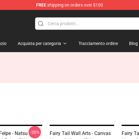
FREE
shipping on orders over $100
zio
Acquista per categoria
Tracciamento ordine
Blog
-20%
 Felpe - Natsu
Fairy Tail Wall Arts - Canvas
Fairy Ta