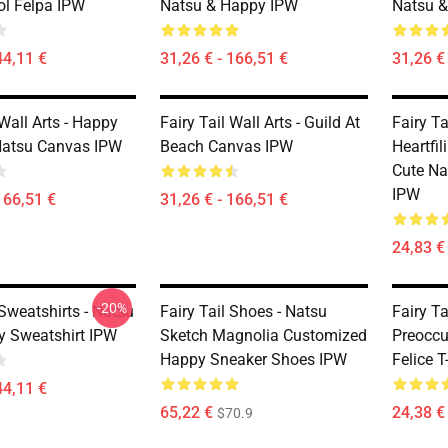
l Felpa IPW
Natsu & Happy IPW
Natsu &
44,11 €
31,26 € - 166,51 €
31,26 €
 Wall Arts - Happy
Fairy Tail Wall Arts - Guild At
Fairy Ta
Natsu Canvas IPW
Beach Canvas IPW
Heartfi
Cute Na
IPW
166,51 €
31,26 € - 166,51 €
24,83 €
-20%
 Sweatshirts - Natsu
Fairy Tail Shoes - Natsu
Fairy Ta
 Sweatshirt IPW
Sketch Magnolia Customized
Preoccu
Happy Sneaker Shoes IPW
Felice T
44,11 €
65,22 €
24,38 € 
$70.9