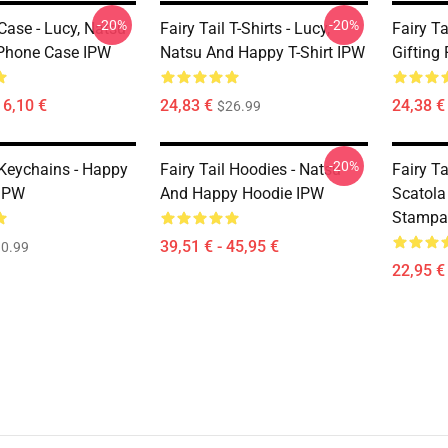
-20%
-20%
 Case - Lucy, Natsu
Fairy Tail T-Shirts - Lucy,
Fairy Ta
Phone Case IPW
Natsu And Happy T-Shirt IPW
Gifting 
16,10 €
24,83 €
24,38 € 
$26.99
-20%
 Keychains - Happy
Fairy Tail Hoodies - Natsu
Fairy Ta
 IPW
And Happy Hoodie IPW
Scatola
Stampa
39,51 € - 45,95 €
0.99
22,95 € 