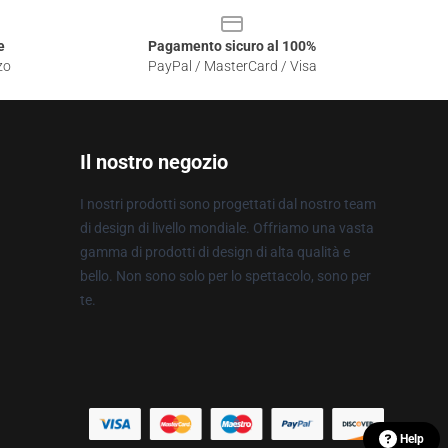
e
Pagamento sicuro al 100%
zo
PayPal / MasterCard / Visa
Il nostro negozio
I nostri prodotti sono progettati dal nostro team
di design di livello mondiale. Offriamo una vasta
gamma di prodotti di design di alta qualità e
bello. Non sono solo per lo spettacolo, sono per
te.
Help