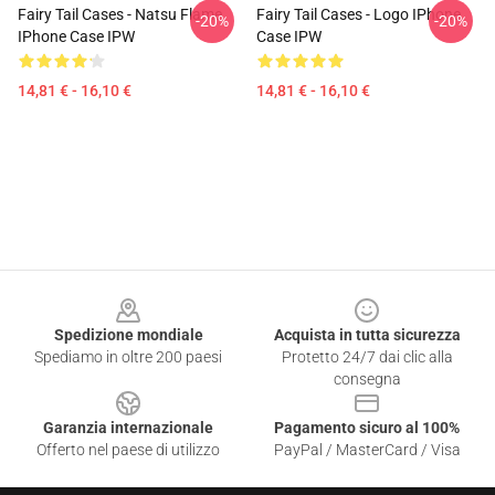
Fairy Tail Cases - Natsu Flame
Fairy Tail Cases - Logo IPhone
-20%
-20%
IPhone Case IPW
Case IPW
14,81 € - 16,10 €
14,81 € - 16,10 €
Footer
Spedizione mondiale
Acquista in tutta sicurezza
Spediamo in oltre 200 paesi
Protetto 24/7 dai clic alla
consegna
Garanzia internazionale
Pagamento sicuro al 100%
Offerto nel paese di utilizzo
PayPal / MasterCard / Visa