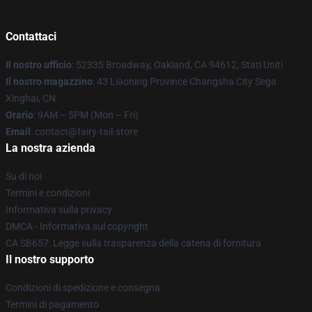
Contattaci
Il nostro ufficio
: 52335 Broadway, Oakland, CA 94612, Stati Uniti
Il nostro magazzino
: 43 Liaoning Province Changsha City Sega
Xinghai, CN
Orario
: 9AM – 5PM (Mon – Fri)
Email
: contact@fairy-tail.store
La nostra azienda
Su di noi
Termini e condizioni
Informativa sulla privacy
DMCA - Informativa sul copyright
CA SB657: Legge sulla trasparenza della catena di fornitura
Il nostro supporto
Condizioni di spedizione e consegna
Termini di pagamento