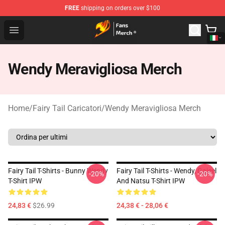
FREE
shipping on orders over $100
Fairy Tail Store - Official Fairy Tail Merchandise Shop
Open menu
Wendy Meravigliosa Merch
Home
/
Fairy Tail Caricatori
/
Wendy Meravigliosa Merch
Fairy Tail T-Shirts - Bunny Wendy
Fairy Tail T-Shirts - Wendy, Gajeel
-20%
-20%
T-Shirt IPW
And Natsu T-Shirt IPW
24,83 €
$26.99
24,38 € - 28,06 €