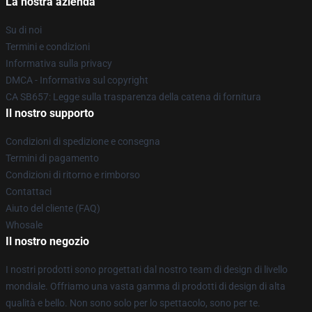
La nostra azienda
Su di noi
Termini e condizioni
Informativa sulla privacy
DMCA - Informativa sul copyright
CA SB657: Legge sulla trasparenza della catena di fornitura
Il nostro supporto
Condizioni di spedizione e consegna
Termini di pagamento
Condizioni di ritorno e rimborso
Contattaci
Aiuto del cliente (FAQ)
Whosale
Il nostro negozio
I nostri prodotti sono progettati dal nostro team di design di livello
mondiale. Offriamo una vasta gamma di prodotti di design di alta
qualità e bello. Non sono solo per lo spettacolo, sono per te.