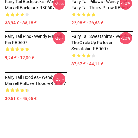
Fairy Tail Backpacks - Wendy
Fairy Tail Pillows - Wendy Chibi
-20%
-20%
Marvell Backpack RB0607
Fairy Tail Throw Pillow RB0607
33,94 € - 38,18 €
22,08 € - 26,68 €
Fairy Tail Pins - Wendy Marvell
Fairy Tail Sweatshirts - Wendy In
-20%
-20%
Pin RB0607
The Circle Up Pullover
Sweatshirt RB0607
9,24 € - 12,00 €
37,67 € - 44,11 €
Fairy Tail Hoodies - Wendy
-20%
Marvell Pullover Hoodie RB0607
39,51 € - 45,95 €