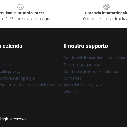
cquista in tutta sicurezza
Garanzia internazional
to 24/7 dai clic alla consegna
Offerto nel paese di utiliz
a azienda
Il nostro supporto
Condizioni di spedizione e consegna
dizioni
Termini di pagamento
ulla privacy
Condizioni di ritorno e rimborso
mativa sul copyright
Contattaci
gge sulla trasparenza della catena
Aiuto del cliente (FAQ)
Whosale
l rights reserved