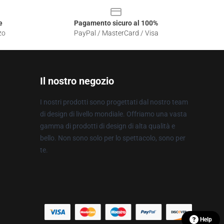
e
Pagamento sicuro al 100%
zo
PayPal / MasterCard / Visa
Il nostro negozio
I nostri prodotti sono progettati dal nostro team
di design di livello mondiale. Offriamo una vasta
gamma di prodotti di design di alta qualità e
bello. Non sono solo per lo spettacolo, sono per
te.
Help