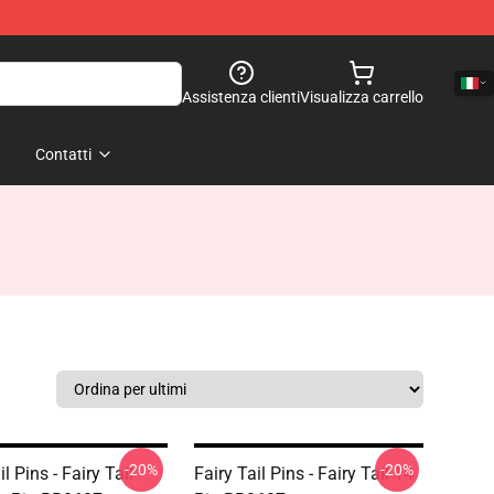
Assistenza clienti
Visualizza carrello
Contatti
-20%
-20%
il Pins - Fairy Tail
Fairy Tail Pins - Fairy Tail 14