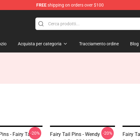
FREE
shipping on orders over $100
zio
Acquista per categoria
Tracciamento ordine
Blog
-20%
-20%
Pins - Fairy Tail
Fairy Tail Pins - Wendy
Fairy Ta