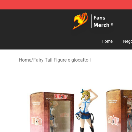
Fairy Tail Store - Official Fairy Tail Merchandise Shop
Home
Nego
Home
/
Fairy Tail Figure e giocattoli