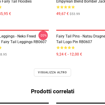
Fairy Tail Hoodies
Empyrean Blend Bomber Jac
45,95 €
49,67 €
$53.99
-20%
 Leggings - Neko Freed
Fairy Tail Pins - Natsu Dragne
f Fairy Tail Leggings RB0607
Tail Logo Pin RB0607
9,24 € - 12,00 €
8.95
VISUALIZZA ALTRO
Prodotti correlati