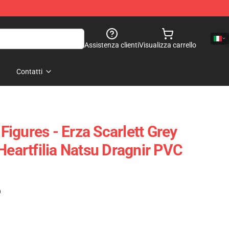
Assistenza clienti
Visualizza carrello
Contatti
 Figures - Erza Scarlett Grey
Heartfilia Natsu Dragnir PVC
)