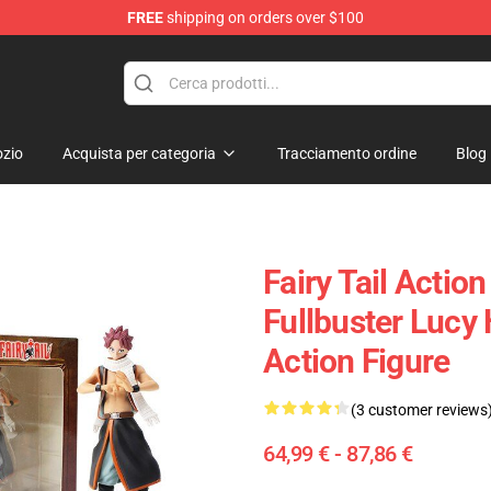
FREE
shipping on orders over $100
zio
Acquista per categoria
Tracciamento ordine
Blog
Fairy Tail Action
Fullbuster Lucy 
Action Figure
(3 customer reviews
64,99 € - 87,86 €