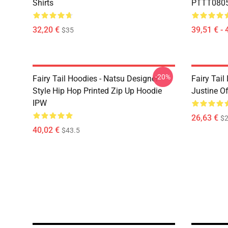
Shirts
PTTT0805 
32,20 €
39,51 € - 
$35
-20%
Fairy Tail Hoodies - Natsu Designer
Fairy Tail
Style Hip Hop Printed Zip Up Hoodie
Justine O
IPW
26,63 €
$2
40,02 €
$43.5