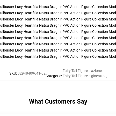
Fairy Tail Figure d'azione
,
SKU
:
32948409641-02
Categorie
:
Fairy Tail Figure e giocattoli
,
What Customers Say