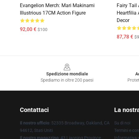
Evangelion Merch: Mari Makinami
Fairy Tail
Illustrious 17CM Action Figure
Heartfilia
Decor
92,00 €
$100
87,78 €
$9
Footer
Spedizione mondiale
A
Spediamo in oltre 200 paesi
Protet
Contattaci
La nostr
Il nostro ufficio
: 52335 Broadway, Oakland, CA
Su di noi
94612, Stati Uniti
Termini e con
Il nostro magazzino
: 43 Liaoning Province
Informativa s