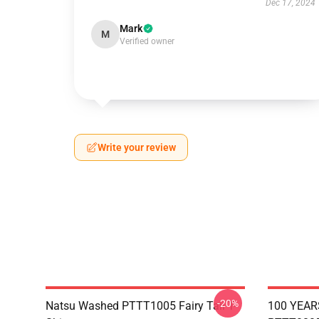
Dec 17, 2024
Mark
M
Verified owner
Write your review
-20%
Natsu Washed PTTT1005 Fairy Tail T-
100 YEAR