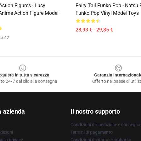
 Action Figures - Lucy
Fairy Tail Funko Pop - Natsu 
 Anime Action Figure Model
Funko Pop Vinyl Model Toys
28,93 € - 29,85 €
5.42
cquista in tutta sicurezza
Garanzia internazional
to 24/7 dai clic alla consegna
Offerto nel paese di utiliz
a azienda
Il nostro supporto
Condizioni di spedizione e consegna
dizioni
Termini di pagamento
ulla privacy
Condizioni di ritorno e rimborso