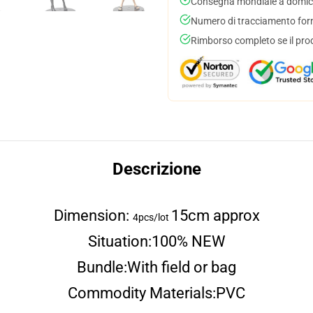
Consegna mondiale a domici
Numero di tracciamento forni
Rimborso completo se il pro
Descrizione
Dimension:
15cm approx
4pcs/lot
Situation:
100% NEW
Bundle:
With field or bag
Commodity Materials:
PVC