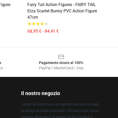
Figure
Fairy Tail Action Figures - FAIRY TAIL
Erza Scarlet Bunny PVC Action Figure
47cm
68,95 € - 84,41 €
e
Pagamento sicuro al 100%
zo
PayPal / MasterCard / Visa
Il nostro negozio
I nostri prodotti sono progettati dal nostro team
di design di livello mondiale. Offriamo una vasta
gamma di prodotti di design di alta qualità e