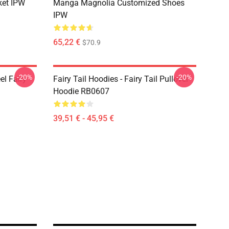
ket IPW
Manga Magnolia Customized Shoes
IPW
65,22 €
$70.9
-20%
-20%
el Fairy
Fairy Tail Hoodies - Fairy Tail Pullover
Hoodie RB0607
39,51 € - 45,95 €