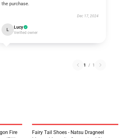
the purchase.
Dec 17, 2024
Lucy
L
Verified owner
1
/
1
agon Fire
Fairy Tail Shoes - Natsu Dragneel