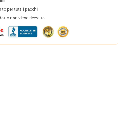
lio
to per tutti i pacchi
dotto non viene ricevuto