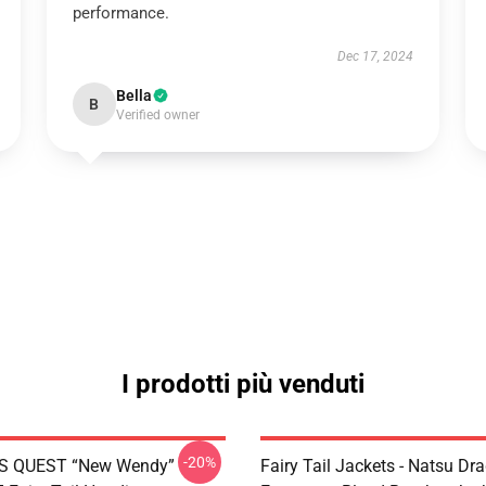
performance.
Dec 17, 2024
Bella
B
Verified owner
I prodotti più venduti
-20%
S QUEST “New Wendy”
Fairy Tail Jackets - Natsu Dr