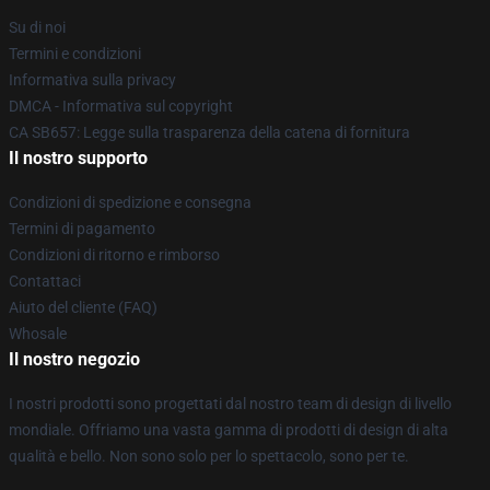
Su di noi
Termini e condizioni
Informativa sulla privacy
DMCA - Informativa sul copyright
CA SB657: Legge sulla trasparenza della catena di fornitura
Il nostro supporto
Condizioni di spedizione e consegna
Termini di pagamento
Condizioni di ritorno e rimborso
Contattaci
Aiuto del cliente (FAQ)
Whosale
Il nostro negozio
I nostri prodotti sono progettati dal nostro team di design di livello
mondiale. Offriamo una vasta gamma di prodotti di design di alta
qualità e bello. Non sono solo per lo spettacolo, sono per te.