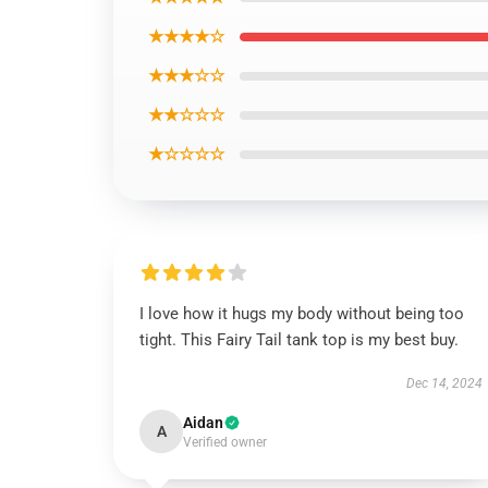
★★★★☆
★★★☆☆
★★☆☆☆
★☆☆☆☆
I love how it hugs my body without being too
tight. This Fairy Tail tank top is my best buy.
Dec 14, 2024
Aidan
A
Verified owner