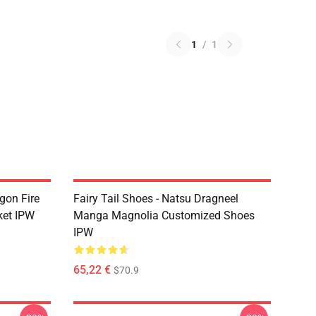
1
/
1
agon Fire
Fairy Tail Shoes - Natsu Dragneel
ket IPW
Manga Magnolia Customized Shoes
IPW
65,22 €
$70.9