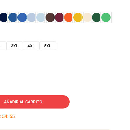
L
3XL
4XL
5XL
AÑADIR AL CARRITO
:
54
:
54