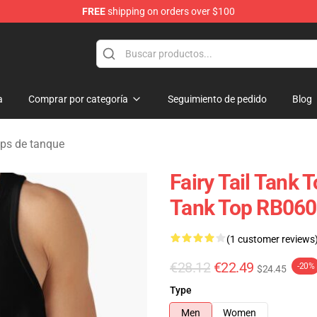
FREE
shipping on orders over $100
a
Comprar por categoría
Seguimiento de pedido
Blog
ops de tanque
Fairy Tail Tank
Tank Top RB06
(1 customer reviews
€28.12
€22.49
-20%
$24.45
Type
Men
Women