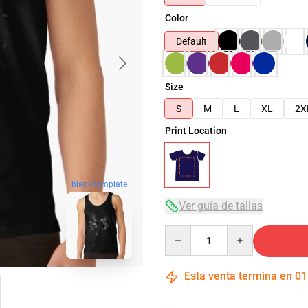
Color
Default
Size
S
M
L
XL
2X
Print Location
blank template
Ver guía de tallas
Quantity
Esta venta termina en
01