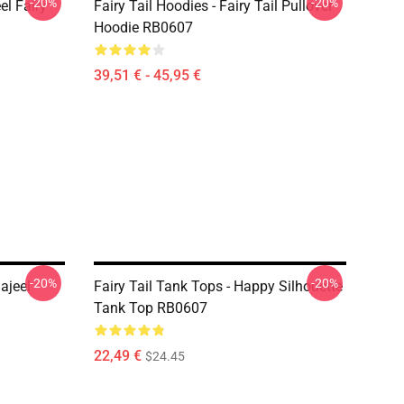
-20%
-20%
el Fairy
Fairy Tail Hoodies - Fairy Tail Pullover
Hoodie RB0607
39,51 € - 45,95 €
-20%
-20%
ajeel
Fairy Tail Tank Tops - Happy Silhouette
Tank Top RB0607
22,49 €
$24.45