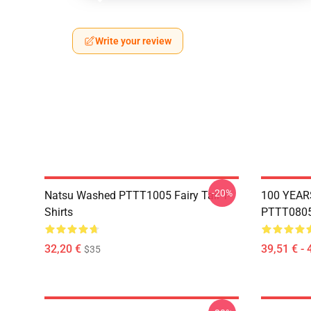
Write your review
-20%
Natsu Washed PTTT1005 Fairy Tail T-
100 YEAR
Shirts
PTTT0805 
32,20 €
39,51 € - 
$35