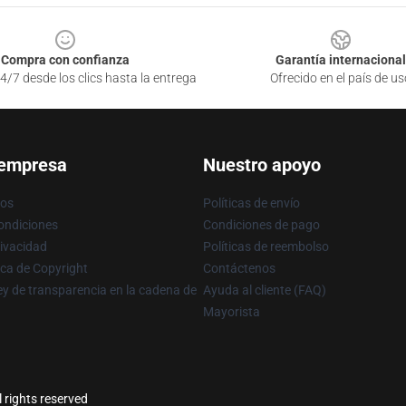
Compra con confianza
Garantía internacional
4/7 desde los clics hasta la entrega
Ofrecido en el país de us
 empresa
Nuestro apoyo
ros
Políticas de envío
ondiciones
Condiciones de pago
rivacidad
Políticas de reembolso
ica de Copyright
Contáctenos
y de transparencia en la cadena de
Ayuda al cliente (FAQ)
Mayorista
l rights reserved