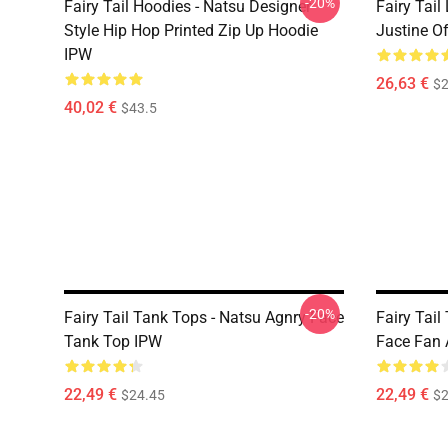
-20%
Fairy Tail Hoodies - Natsu Designer
Fairy Tail
Style Hip Hop Printed Zip Up Hoodie
Justine O
IPW
26,63 €
$2
40,02 €
$43.5
-20%
Fairy Tail Tank Tops - Natsu Agnry Face
Fairy Tai
Tank Top IPW
Face Fan 
22,49 €
22,49 €
$24.45
$2