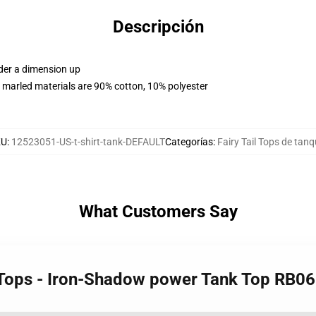
Descripción
rder a dimension up
 marled materials are 90% cotton, 10% polyester
KU
:
12523051-US-t-shirt-tank-DEFAULT
Categorías
:
Fairy Tail Tops de tan
What Customers Say
nk Tops - Iron-Shadow power Tank Top RB0