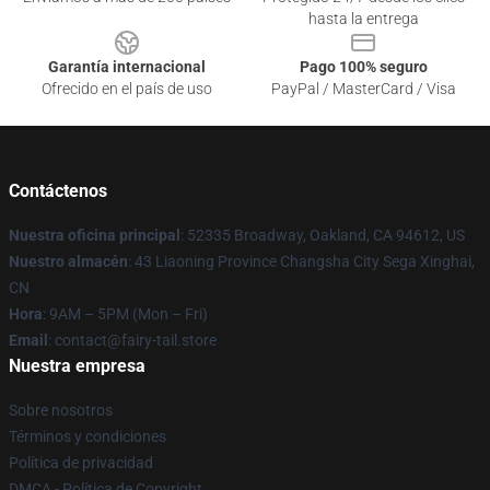
hasta la entrega
Garantía internacional
Pago 100% seguro
Ofrecido en el país de uso
PayPal / MasterCard / Visa
Contáctenos
Nuestra oficina principal
: 52335 Broadway, Oakland, CA 94612, US
Nuestro almacén
: 43 Liaoning Province Changsha City Sega Xinghai,
CN
Hora
: 9AM – 5PM (Mon – Fri)
Email
: contact@fairy-tail.store
Nuestra empresa
Sobre nosotros
Términos y condiciones
Política de privacidad
DMCA - Política de Copyright