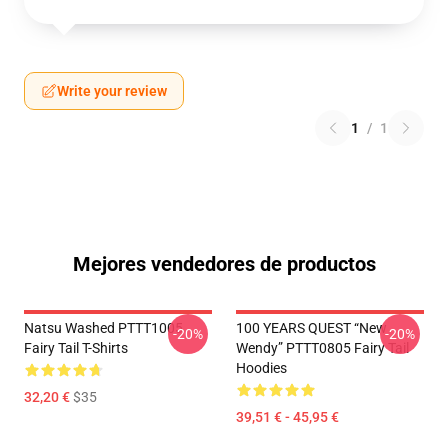
Write your review
1
/
1
Mejores vendedores de productos
Natsu Washed PTTT1005
100 YEARS QUEST “New
-20%
-20%
Fairy Tail T-Shirts
Wendy” PTTT0805 Fairy Tail
Hoodies
32,20 €
$35
39,51 € - 45,95 €