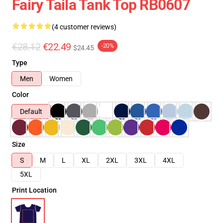
Fairy Taila Tank Top RB0607
(4 customer reviews)
€28.12
€22.49
-20%
$24.45
Type
Men
Women
Color
Default
Size
S
M
L
XL
2XL
3XL
4XL
5XL
Print Location