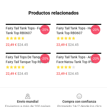
Productos relacionados
Fairy Tail Tank Tops - Fairyfan
Fairy Tail Tank Tops - Hellsing
-20%
-20%
Tank Top RB0607
Tank Top RB0607
22,49 €
$24.45
22,49 €
$24.45
Fairy Tail Tops De Tanque -
Fairy Tail Tank Tops - Angry
-20%
-20%
Fairy Tail Tanque Top RB0607
Face Natsu Tank Top IPW
22,49 €
$24.45
22,49 €
$24.45
Footer
Envío mundial
Compra con confianza
Enviamos a más de 200 países
Protegido 24/7 desde los clics