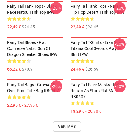
Fairy Tail Tank Tops - Black
Fairy Tail Tank Tops - Natsu
-20%
-20%
Face Natsu Tank Top IPW
Hip Hop Desert Tank Top IPW
22,49 €
$24.45
22,49 €
$24.45
Fairy Tail Shoes - Flat
Fairy Tail T-Shirts - Erza Scarlet
-20%
Converse Natsu Son Of
Titania Cool Swords Play T-
Dragon Sneaker Shoes IPW
Shirt IPW
65,22 €
$70.9
24,46 €
$26.59
Fairy Tail Bags - Gruvia All
Fairy Tail Face Masks - I Will
-20%
-20%
Over Print Tote Bag RB0607
Return As Stars Flat Mask
RB0607
22,95 € - 27,55 €
18,29 € - 20,70 €
VER MÁS