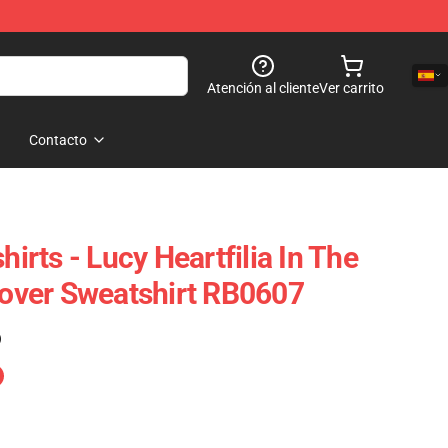
Atención al cliente
Ver carrito
Contacto
hirts - Lucy Heartfilia In The
llover Sweatshirt RB0607
)