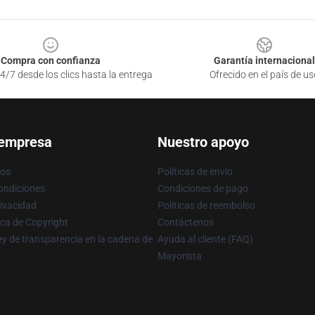
Compra con confianza
Garantía internacional
4/7 desde los clics hasta la entrega
Ofrecido en el país de us
 empresa
Nuestro apoyo
ros
Políticas de envío
ondiciones
Condiciones de pago
rivacidad
Políticas de reembolso
ica de Copyright
Contáctenos
y de transparencia en la cadena de
Ayuda al cliente (FAQ)
Mayorista