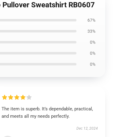
cle Pullover Sweatshirt RB0607
67%
33%
0%
0%
0%
The item is superb. It’s dependable, practical,
and meets all my needs perfectly.
Dec 12, 2024