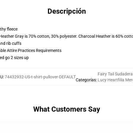
Descripción
thy fleece
 Heather Gray is 70% cotton, 30% polyester. Charcoal Heather is 60% cott
nd rib cuffs
able Attire Practices Requirements
ed go 2 sizes up
Fairy Tail Sudadera
KU
:
74432932-US-t-shirt-pullover-DEFAULT
Categorías
:
Lucy Heartfilia Me
What Customers Say