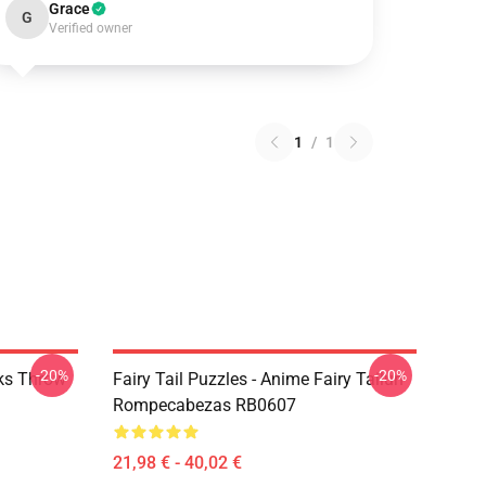
Grace
G
Verified owner
1
/
1
-20%
-20%
rks Throw
Fairy Tail Puzzles - Anime Fairy Tailun
Rompecabezas RB0607
21,98 € - 40,02 €