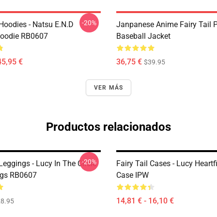
-20%
 Hoodies - Natsu E.N.D
Janpanese Anime Fairy Tail P
Hoodie RB0607
Baseball Jacket
45,95 €
36,75 €
$39.95
VER MÁS
Productos relacionados
-20%
 Leggings - Lucy In The Circle
Fairy Tail Cases - Lucy Heartf
ngs RB0607
Case IPW
14,81 € - 16,10 €
8.95