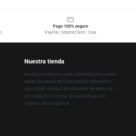
Pago 100% seguro
o
PayPal / MasterCard / Visa
Nuestra tienda
Nuestros productos están diseñados por nuestro
equipo de diseño de clase mundial. Ofrecemos
una amplia variedad de productos de diseño de
alta calidad y hermosa. No son sólo para el
espectáculo, son para ti.