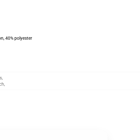
on, 40% polyester
s
,
rch
,