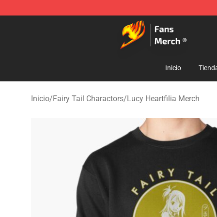
Fairy Tail Store - Official Fairy Tail Merchandise Shop
Inicio
Tiend
Inicio
/
Fairy Tail Charactors
/
Lucy Heartfilia Merch