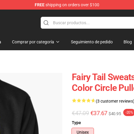
FREE
shipping on orders over $100
a
Comprar por categoría
Seguimiento de pedido
Blog
Fairy Tail Sweats
Color Circle Pu
(3 customer reviews
€47.09
€37.67
-20%
$40.95
Type
Unisex