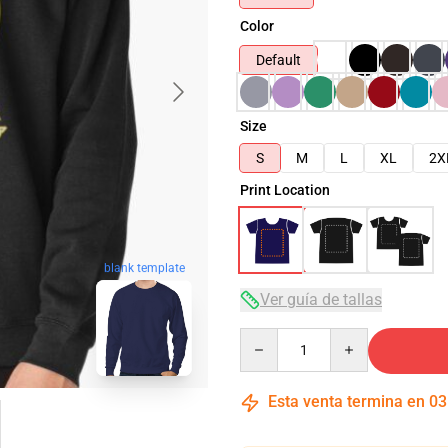
Color
Default
Size
S
M
L
XL
2X
Print Location
blank template
Ver guía de tallas
Quantity
Esta venta termina en
03