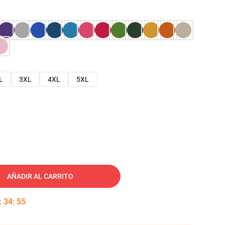
L
3XL
4XL
5XL
AÑADIR AL CARRITO
:
34
:
54