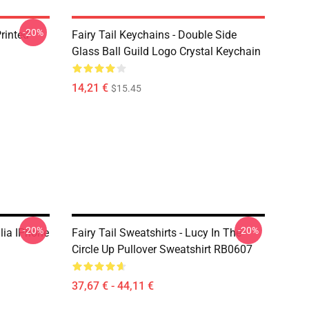
-20%
rinted
Fairy Tail Keychains - Double Side
Glass Ball Guild Logo Crystal Keychain
14,21 €
$15.45
-20%
-20%
ilia IPhone
Fairy Tail Sweatshirts - Lucy In The
Circle Up Pullover Sweatshirt RB0607
37,67 € - 44,11 €