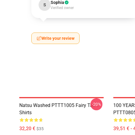
Sophia
S
Verified owner
Write your review
-20%
Natsu Washed PTTT1005 Fairy Tail T-
100 YEAR
Shirts
PTTT0805 
32,20 €
39,51 € - 
$35