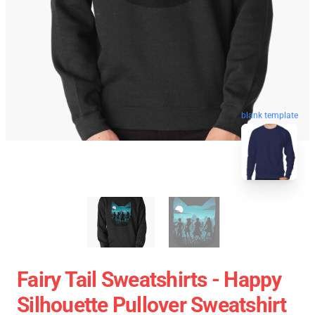
blank template
Fairy Tail Sweatshirts - Happy
Silhouette Pullover Sweatshirt