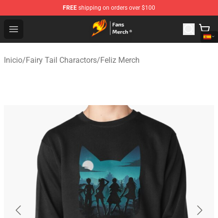
FREE
shipping on orders over $100
Fairy Tail Store - Official Fairy Tail Merchandise Shop
Open menu
Inicio
/
Fairy Tail Charactors
/
Feliz Merch