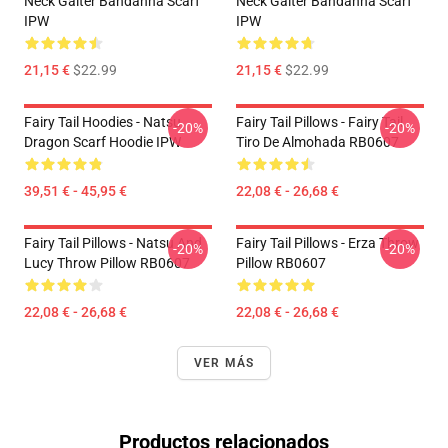
Neck Gaiter Bandanna Scarf
Neck Gaiter Bandanna Scarf
IPW
IPW
21,15 €
$22.99
21,15 €
$22.99
Fairy Tail Hoodies - Natsu
Fairy Tail Pillows - Fairy Tail
-20%
-20%
Dragon Scarf Hoodie IPW
Tiro De Almohada RB0607
39,51 € - 45,95 €
22,08 € - 26,68 €
Fairy Tail Pillows - Natsu And
Fairy Tail Pillows - Erza Throw
-20%
-20%
Lucy Throw Pillow RB0607
Pillow RB0607
22,08 € - 26,68 €
22,08 € - 26,68 €
VER MÁS
Productos relacionados