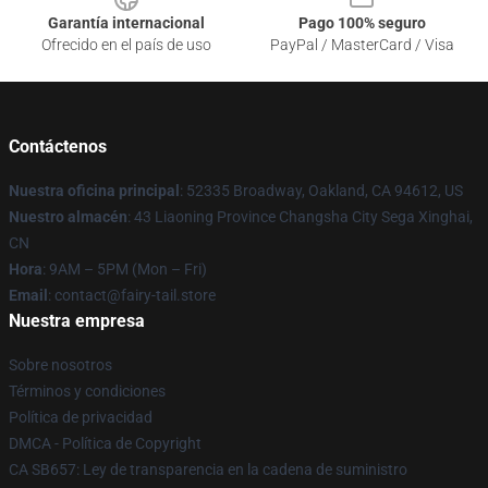
Garantía internacional
Pago 100% seguro
Ofrecido en el país de uso
PayPal / MasterCard / Visa
Contáctenos
Nuestra oficina principal
: 52335 Broadway, Oakland, CA 94612, US
Nuestro almacén
: 43 Liaoning Province Changsha City Sega Xinghai,
CN
Hora
: 9AM – 5PM (Mon – Fri)
Email
: contact@fairy-tail.store
Nuestra empresa
Sobre nosotros
Términos y condiciones
Política de privacidad
DMCA - Política de Copyright
CA SB657: Ley de transparencia en la cadena de suministro