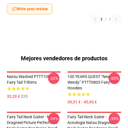
Write your review
1
/
1
Mejores vendedores de productos
Natsu Washed PTTT1005
100 YEARS QUEST “New
-20%
-20%
Fairy Tail T-Shirts
Wendy” PTTT0805 Fairy Tail
Hoodies
32,20 €
$35
39,51 € - 45,95 €
Fairy Tail Neck Gaiter - Natsu
Fairy Tail Neck Gaiter -
-39%
-39%
Dragneel Picture Perfect Fire
Acnologia Natsu Dragneel