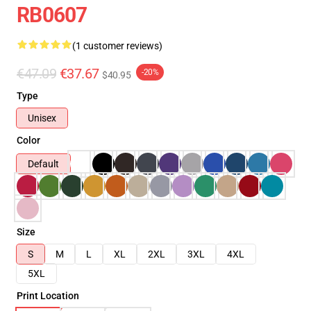
RB0607
(1 customer reviews)
€47.09
€37.67
-20%
$40.95
Type
Unisex
Color
Default
Size
S
M
L
XL
2XL
3XL
4XL
5XL
Print Location