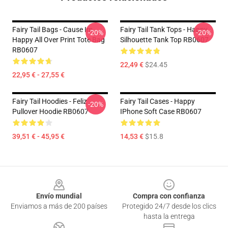
Fairy Tail Bags - Cause Im
Fairy Tail Tank Tops - Happy
-20%
-20%
Happy All Over Print Tote Bag
Silhouette Tank Top RB0607
RB0607
22,49 €
$24.45
22,95 € - 27,55 €
Fairy Tail Hoodies - Feliz
Fairy Tail Cases - Happy
-20%
Pullover Hoodie RB0607
IPhone Soft Case RB0607
39,51 € - 45,95 €
14,53 €
$15.8
Footer
Envío mundial
Compra con confianza
Enviamos a más de 200 países
Protegido 24/7 desde los clics
hasta la entrega