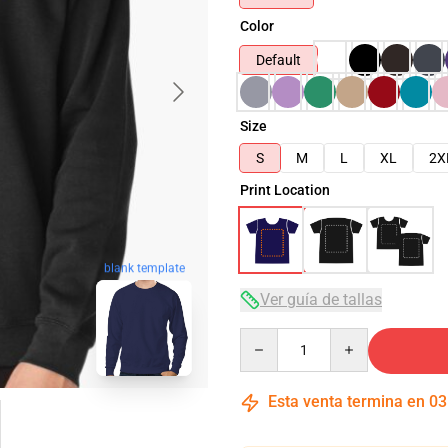
Color
Default
Size
S
M
L
XL
2X
Print Location
blank template
Ver guía de tallas
Quantity
Esta venta termina en
03