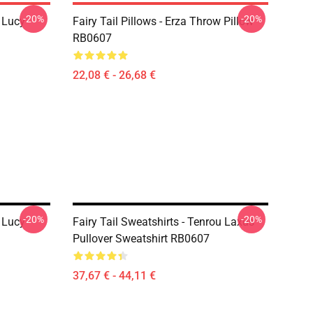
-20%
-20%
d Lucy
Fairy Tail Pillows - Erza Throw Pillow
RB0607
22,08 € - 26,68 €
-20%
-20%
u Lucy
Fairy Tail Sweatshirts - Tenrou Laxus
Pullover Sweatshirt RB0607
37,67 € - 44,11 €