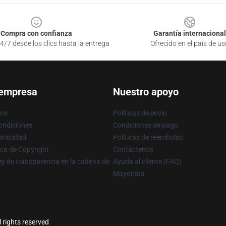
Compra con confianza
Garantía internacional
4/7 desde los clics hasta la entrega
Ofrecido en el país de us
 empresa
Nuestro apoyo
ros
Políticas de envío
ondiciones
Condiciones de pago
rivacidad
Políticas de reembolso
ica de Copyright
Contáctenos
y de transparencia en la cadena de
Ayuda al cliente (FAQ)
Mayorista
l rights reserved