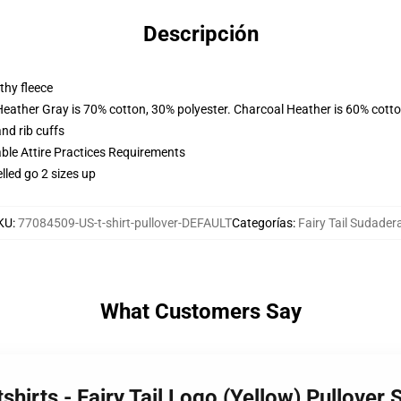
Descripción
thy fleece
Heather Gray is 70% cotton, 30% polyester. Charcoal Heather is 60% cott
nd rib cuffs
able Attire Practices Requirements
lled go 2 sizes up
KU
:
77084509-US-t-shirt-pullover-DEFAULT
Categorías
:
Fairy Tail Sudader
What Customers Say
tshirts - Fairy Tail Logo (Yellow) Pullove