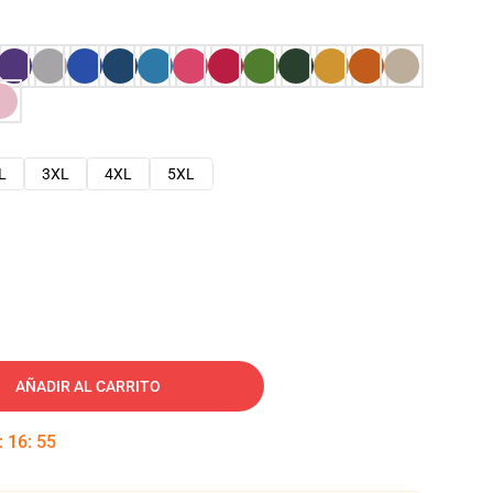
L
3XL
4XL
5XL
AÑADIR AL CARRITO
:
16
:
54