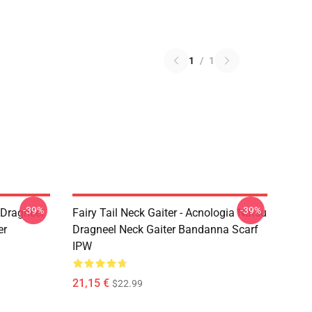
1
/
1
-39%
-39%
u Dragneel
Fairy Tail Neck Gaiter - Acnologia Natsu
er
Dragneel Neck Gaiter Bandanna Scarf
IPW
21,15 €
$22.99