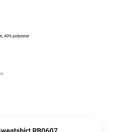
on, 40% polyester
as
,
r Sweatshirt RB0607