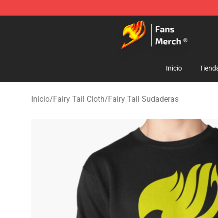
Fairy Tail Store - Official Fairy Tail Merchandise Shop
Inicio
Tiend
Inicio
/
Fairy Tail Cloth
/
Fairy Tail Sudaderas