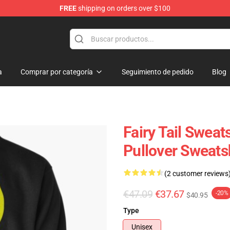
FREE
shipping on orders over $100
a
Comprar por categoría
Seguimiento de pedido
Blog
Fairy Tail Sweats
Pullover Sweats
(2 customer reviews
€47.09
€37.67
-20%
$40.95
Type
Unisex