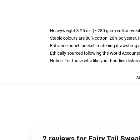
Heavyweight 8.25 oz. (~280 gsm) cotton-weal
Stable colours are 80% cotton, 20% polyester. 
Entrance pouch pocket, matching drawstring a
Ethically sourced following the World Account
Notice: For those who like your hoodies disheve
S
2 reviews for Fairy Tail Swea