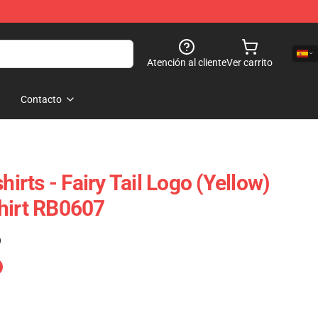
Atención al cliente
Ver carrito
Contacto
hirts - Fairy Tail Logo (Yellow)
hirt RB0607
)