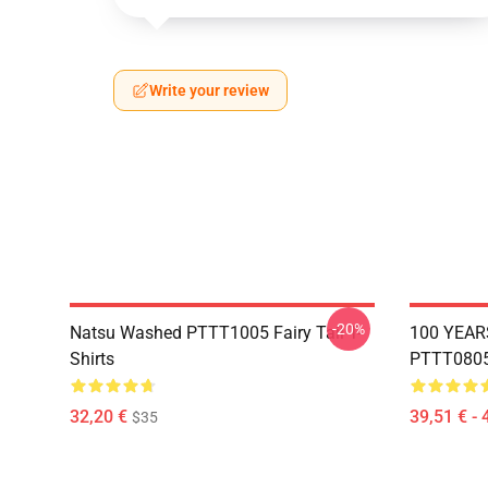
Write your review
-20%
Natsu Washed PTTT1005 Fairy Tail T-
100 YEAR
Shirts
PTTT0805 
32,20 €
39,51 € - 
$35