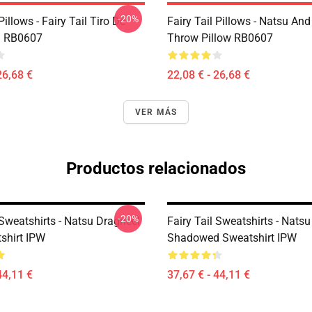
-20%
Pillows - Fairy Tail Tiro De
Fairy Tail Pillows - Natsu An
 RB0607
Throw Pillow RB0607
26,68 €
22,08 € - 26,68 €
VER MÁS
Productos relacionados
-20%
 Sweatshirts - Natsu Dragneel
Fairy Tail Sweatshirts - Nats
tshirt IPW
Shadowed Sweatshirt IPW
44,11 €
37,67 € - 44,11 €