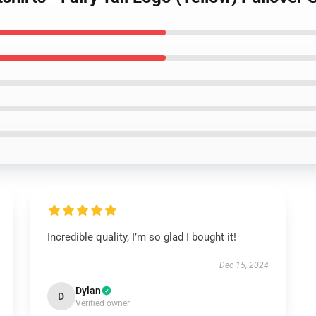
Incredible quality, I’m so glad I bought it!
Dec 15, 2024
Dylan
D
Verified owner