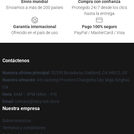
Envío mundial
Compra con confianza
Enviamos a más de 200 países
Protegido 24/7 desde los clics
hasta la entrega
Garantía internacional
Pago 100% seguro
Ofrecido en el país de uso
PayPal / MasterCard / Visa
Contáctenos
Nuestra oficina principal
: 52335 Broadway, Oakland, CA 94612, US
Nuestro almacén
: 43 Liaoning Province Changsha City Sega Xinghai,
CN
Hora
: 9AM – 5PM (Mon – Fri)
Email
: contact@fairy-tail.store
Nuestra empresa
Sobre nosotros
Términos y condiciones