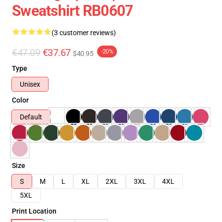
Sweatshirt RB0607
(3 customer reviews)
€47.09
€37.67
-20%
$40.95
Type
Unisex
Color
Default
Size
S
M
L
XL
2XL
3XL
4XL
5XL
Print Location