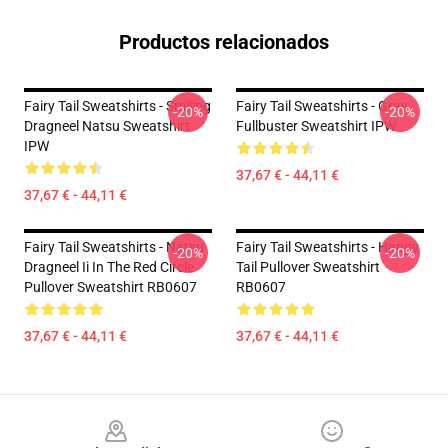
Productos relacionados
Fairy Tail Sweatshirts - Smiling
Fairy Tail Sweatshirts - Gray
-20%
-20%
Dragneel Natsu Sweatshirt
Fullbuster Sweatshirt IPW
IPW
37,67 € - 44,11 €
37,67 € - 44,11 €
Fairy Tail Sweatshirts - Natsu
Fairy Tail Sweatshirts - Happy
-20%
-20%
Dragneel Ii In The Red Circle
Tail Pullover Sweatshirt
Pullover Sweatshirt RB0607
RB0607
37,67 € - 44,11 €
37,67 € - 44,11 €
Footer