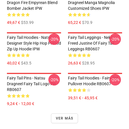
Dragon Fire Empyrean Blend
Dragneel Manga Magnolia
Bomber Jacket IPW
Customized Shoes IPW
49,67 €
$53.99
65,22 €
$70.9
Fairy Tail Hoodies - Natsu
Fairy Tail Leggings - Neko
-20%
-20%
Designer Style Hip Hop Printed
Freed Justine Of Fairy Tail
Zip Up Hoodie IPW
Leggings RB0607
40,02 €
$43.5
26,63 €
$28.95
Fairy Tail Pins - Natsu
Fairy Tail Hoodies - Fairy Tail
-20%
-20%
Dragneel Fairy Tail Logo Pin
Pullover Hoodie RB0607
RB0607
39,51 € - 45,95 €
9,24 € - 12,00 €
VER MÁS