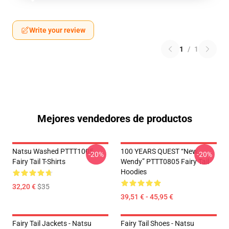
Write your review
1
/
1
Mejores vendedores de productos
Natsu Washed PTTT1005
100 YEARS QUEST “New
-20%
-20%
Fairy Tail T-Shirts
Wendy” PTTT0805 Fairy Tail
Hoodies
32,20 €
$35
39,51 € - 45,95 €
Fairy Tail Jackets - Natsu
Fairy Tail Shoes - Natsu