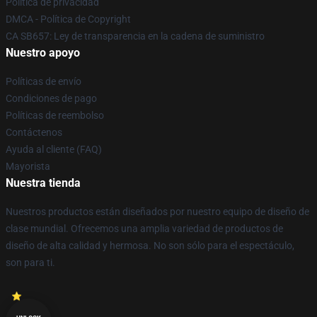
Política de privacidad
DMCA - Política de Copyright
CA SB657: Ley de transparencia en la cadena de suministro
Nuestro apoyo
Políticas de envío
Condiciones de pago
Políticas de reembolso
Contáctenos
Ayuda al cliente (FAQ)
Mayorista
Nuestra tienda
Nuestros productos están diseñados por nuestro equipo de diseño de
clase mundial. Ofrecemos una amplia variedad de productos de
diseño de alta calidad y hermosa. No son sólo para el espectáculo,
son para ti.