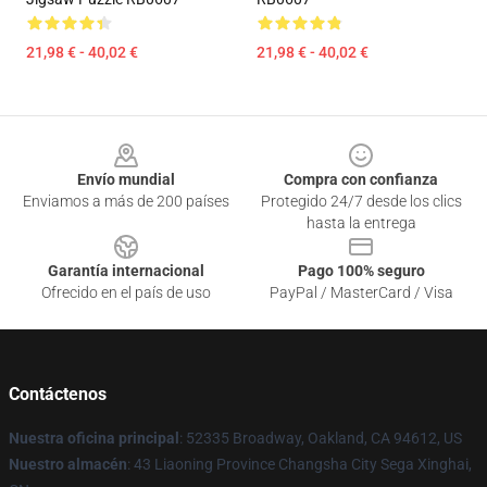
21,98 € - 40,02 €
21,98 € - 40,02 €
Footer
Envío mundial
Compra con confianza
Enviamos a más de 200 países
Protegido 24/7 desde los clics
hasta la entrega
Garantía internacional
Pago 100% seguro
Ofrecido en el país de uso
PayPal / MasterCard / Visa
Contáctenos
Nuestra oficina principal
: 52335 Broadway, Oakland, CA 94612, US
Nuestro almacén
: 43 Liaoning Province Changsha City Sega Xinghai,