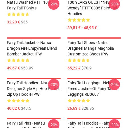
Natsu Washed PTTT1005
100 YEARS QUEST “New
-20%
-20%
Fairy Tail T-Shirts
Wendy” PTTT0805 Fairy Tail
Hoodies
32,20 €
$35
39,51 € - 45,95 €
Fairy Tail Jackets - Natsu
Fairy Tail Shoes - Natsu
Dragon Fire Empyrean Blend
Dragneel Manga Magnolia
Bomber Jacket IPW
Customized Shoes IPW
49,67 €
$53.99
65,22 €
$70.9
Fairy Tail Hoodies - Natsu
Fairy Tail Leggings - Neko
-20%
-20%
Designer Style Hip Hop Printed
Freed Justine Of Fairy Tail
Zip Up Hoodie IPW
Leggings RB0607
40,02 €
$43.5
26,63 €
$28.95
Fairy Tail Pins - Natsu
Fairy Tail Hoodies - Fairy Tail
-20%
-20%