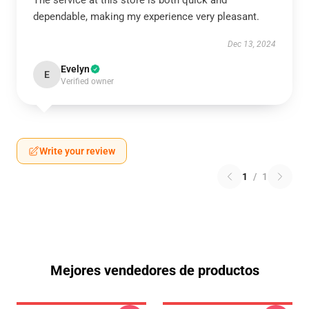
The service at this store is both quick and
dependable, making my experience very pleasant.
Dec 13, 2024
Evelyn
E
Verified owner
Write your review
1
/
1
Mejores vendedores de productos