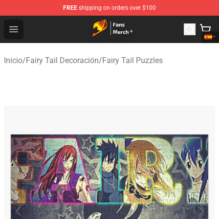
FREE
shipping on orders over $100
Fairy Tail Store - Official Fairy Tail Merchandise Shop
Open menu
Inicio
/
Fairy Tail Decoración
/
Fairy Tail Puzzles