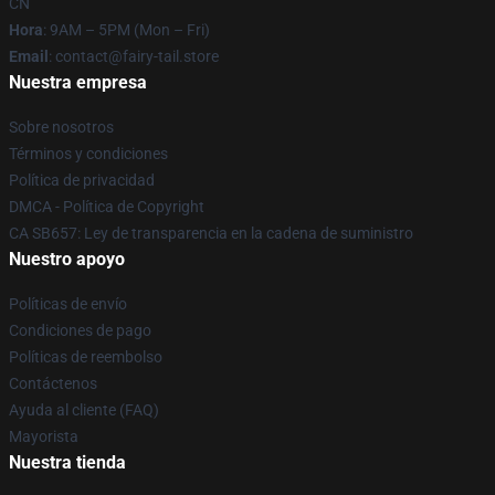
CN
Hora
: 9AM – 5PM (Mon – Fri)
Email
: contact@fairy-tail.store
Nuestra empresa
Sobre nosotros
Términos y condiciones
Política de privacidad
DMCA - Política de Copyright
CA SB657: Ley de transparencia en la cadena de suministro
Nuestro apoyo
Políticas de envío
Condiciones de pago
Políticas de reembolso
Contáctenos
Ayuda al cliente (FAQ)
Mayorista
Nuestra tienda