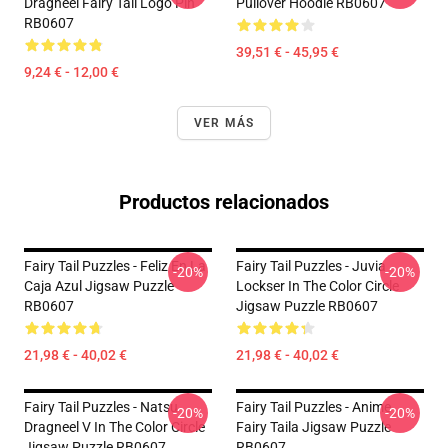
Dragneel Fairy Tail Logo Pin
Pullover Hoodie RB0607
RB0607
39,51 € - 45,95 €
9,24 € - 12,00 €
VER MÁS
Productos relacionados
Fairy Tail Puzzles - Feliz En La
Fairy Tail Puzzles - Juvia
-20%
-20%
Caja Azul Jigsaw Puzzle
Lockser In The Color Circle
RB0607
Jigsaw Puzzle RB0607
21,98 € - 40,02 €
21,98 € - 40,02 €
Fairy Tail Puzzles - Natsu
Fairy Tail Puzzles - Anime
-20%
-20%
Dragneel V In The Color Circle
Fairy Taila Jigsaw Puzzle
Jigsaw Puzzle RB0607
RB0607