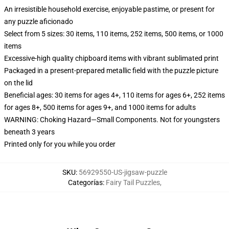
An irresistible household exercise, enjoyable pastime, or present for
any puzzle aficionado
Select from 5 sizes: 30 items, 110 items, 252 items, 500 items, or 1000
items
Excessive-high quality chipboard items with vibrant sublimated print
Packaged in a present-prepared metallic field with the puzzle picture
on the lid
Beneficial ages: 30 items for ages 4+, 110 items for ages 6+, 252 items
for ages 8+, 500 items for ages 9+, and 1000 items for adults
WARNING: Choking Hazard—Small Components. Not for youngsters
beneath 3 years
Printed only for you while you order
SKU
:
56929550-US-jigsaw-puzzle
Categorías
:
Fairy Tail Puzzles
,