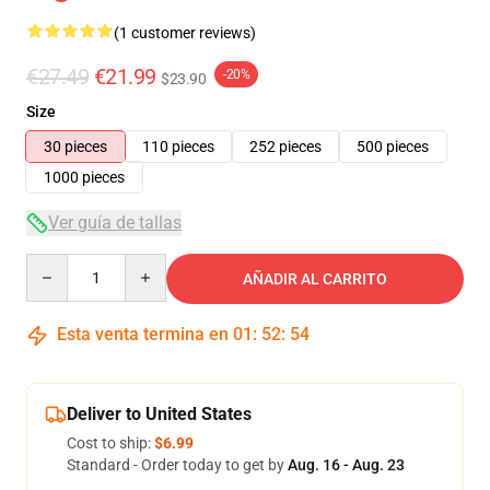
(1 customer reviews)
€27.49
€21.99
-20%
$23.90
Size
30 pieces
110 pieces
252 pieces
500 pieces
1000 pieces
Ver guía de tallas
Quantity
AÑADIR AL CARRITO
Esta venta termina en
01
:
52
:
53
Deliver to United States
Cost to ship:
$6.99
Standard - Order today to get by
Aug. 16 - Aug. 23