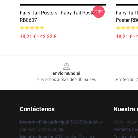
-20%
Fairy Tail Posters - Fairy Tail Poster
Fairy Tail
RB0607
Poster R
18,21 € - 42,22 €
18,21 € - 
Footer
Envío mundial
Enviamos a más de 200 países
Protegido 2
Contáctenos
Nuestra
Nuestra oficina principal
: 52335 Broadway,
Sobre nosot
Oakland, CA 94612, US
Términos y c
Nuestro almacén
: 43 Liaoning Province
Política de p