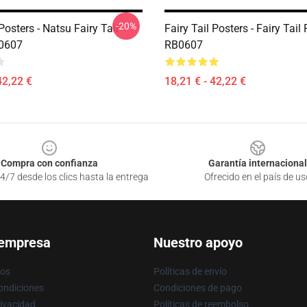
-20%
 Posters - Natsu Fairy Tail
Fairy Tail Posters - Fairy Tail
B0607
RB0607
42,22 €
18,21 € - 42,22 €
Compra con confianza
Garantía internacional
4/7 desde los clics hasta la entrega
Ofrecido en el país de us
 empresa
Nuestro apoyo
ros
Políticas de envío
ondiciones
Condiciones de pago
rivacidad
Políticas de reembolso