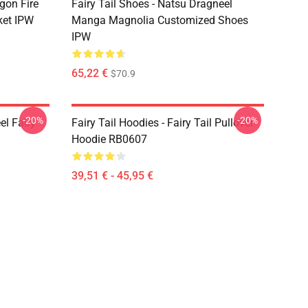
agon Fire
Fairy Tail Shoes - Natsu Dragneel
ket IPW
Manga Magnolia Customized Shoes
IPW
65,22 €
$70.9
-20%
-20%
el Fairy
Fairy Tail Hoodies - Fairy Tail Pullover
Hoodie RB0607
39,51 € - 45,95 €