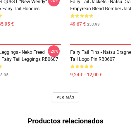
-20%
S QUEST “New Wendy”
Fairy Tail Jackets - Natsu Dr
Fairy Tail Hoodies
Empyrean Blend Bomber Jac
45,95 €
49,67 €
$53.99
-20%
 Leggings - Neko Freed
Fairy Tail Pins - Natsu Dragne
f Fairy Tail Leggings RB0607
Tail Logo Pin RB0607
9,24 € - 12,00 €
8.95
VER MÁS
Productos relacionados