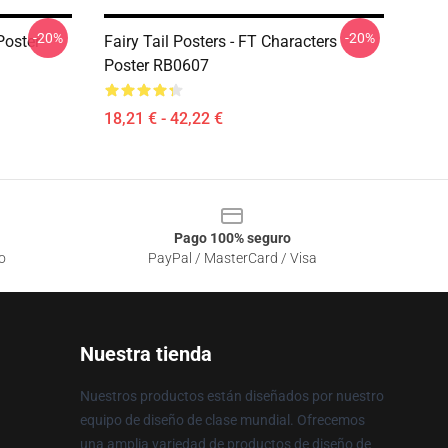
-20%
-20%
 Poster
Fairy Tail Posters - FT Characters
Poster RB0607
18,21 € - 42,22 €
Pago 100% seguro
o
PayPal / MasterCard / Visa
Nuestra tienda
Nuestros productos están diseñados por nuestro
equipo de diseño de clase mundial. Ofrecemos
una amplia variedad de productos de diseño de