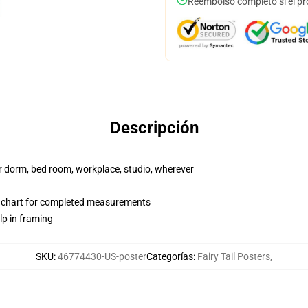
Reembolso completo si el pr
Descripción
our dorm, bed room, workplace, studio, wherever
 chart for completed measurements
lp in framing
SKU
:
46774430-US-poster
Categorías
:
Fairy Tail Posters
,