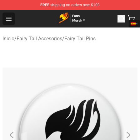
FREE
shipping on orders over $100
Fairy Tail Store - Official Fairy Tail Merchandise Shop
Open menu
Inicio
/
Fairy Tail Accesorios
/
Fairy Tail Pins