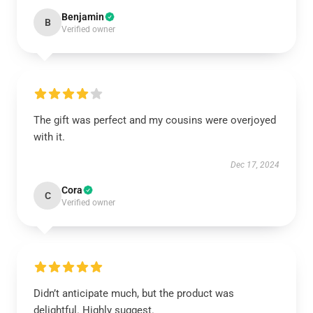
Benjamin
B
Verified owner
The gift was perfect and my cousins were overjoyed
with it.
Dec 17, 2024
Cora
C
Verified owner
Didn’t anticipate much, but the product was
delightful. Highly suggest.