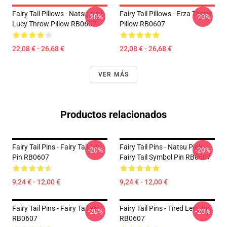
Fairy Tail Pillows - Natsu And
Fairy Tail Pillows - Erza Throw
-20%
-20%
Lucy Throw Pillow RB0607
Pillow RB0607
22,08 € - 26,68 €
22,08 € - 26,68 €
VER MÁS
Productos relacionados
Fairy Tail Pins - Fairy Tail 14
Fairy Tail Pins - Natsu Pink
-20%
-20%
Pin RB0607
Fairy Tail Symbol Pin RB0607
9,24 € - 12,00 €
9,24 € - 12,00 €
Fairy Tail Pins - Fairy Tail Pin
Fairy Tail Pins - Tired Levy Pin
-20%
-20%
RB0607
RB0607