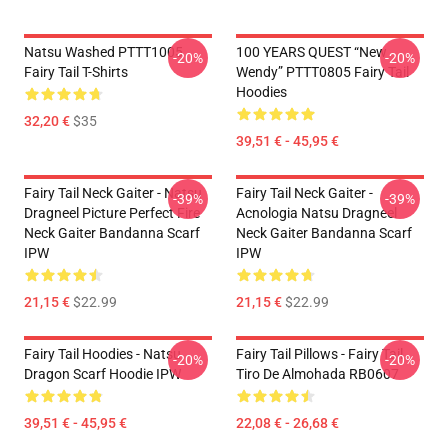
Natsu Washed PTTT1005
100 YEARS QUEST “New
-20%
-20%
Fairy Tail T-Shirts
Wendy” PTTT0805 Fairy Tail
Hoodies
32,20 €
$35
39,51 € - 45,95 €
Fairy Tail Neck Gaiter - Natsu
Fairy Tail Neck Gaiter -
-39%
-39%
Dragneel Picture Perfect Fire
Acnologia Natsu Dragneel
Neck Gaiter Bandanna Scarf
Neck Gaiter Bandanna Scarf
IPW
IPW
21,15 €
$22.99
21,15 €
$22.99
Fairy Tail Hoodies - Natsu
Fairy Tail Pillows - Fairy Tail
-20%
-20%
Dragon Scarf Hoodie IPW
Tiro De Almohada RB0607
39,51 € - 45,95 €
22,08 € - 26,68 €