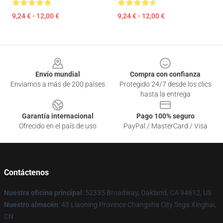
9,24 € - 12,00 €
9,24 € - 12,00 €
Footer
Envío mundial
Compra con confianza
Enviamos a más de 200 países
Protegido 24/7 desde los clics
hasta la entrega
Garantía internacional
Pago 100% seguro
Ofrecido en el país de uso
PayPal / MasterCard / Visa
Contáctenos
Nuestra oficina principal
: 52335 Broadway, Oakland, CA 94612, US
Nuestro almacén
: 43 Liaoning Province Changsha City Sega Xinghai,
CN