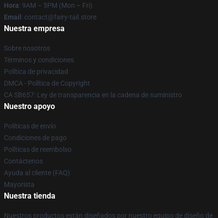
Hora
: 9AM – 5PM (Mon – Fri)
Email
: contact@fairy-tail.store
Nuestra empresa
Sobre nosotros
Términos y condiciones
Política de privacidad
DMCA - Política de Copyright
CA SB657: Ley de transparencia en la cadena de suministro
Nuestro apoyo
Políticas de envío
Condiciones de pago
Políticas de reembolso
Contáctenos
Ayuda al cliente (FAQ)
Mayorista
Nuestra tienda
Nuestros productos están diseñados por nuestro equipo de diseño de