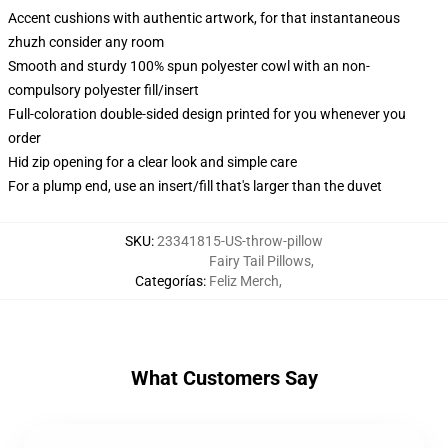
Accent cushions with authentic artwork, for that instantaneous
zhuzh consider any room
Smooth and sturdy 100% spun polyester cowl with an non-
compulsory polyester fill/insert
Full-coloration double-sided design printed for you whenever you
order
Hid zip opening for a clear look and simple care
For a plump end, use an insert/fill that's larger than the duvet
SKU
:
23341815-US-throw-pillow
Fairy Tail Pillows
,
Categorías
:
Feliz Merch
,
What Customers Say