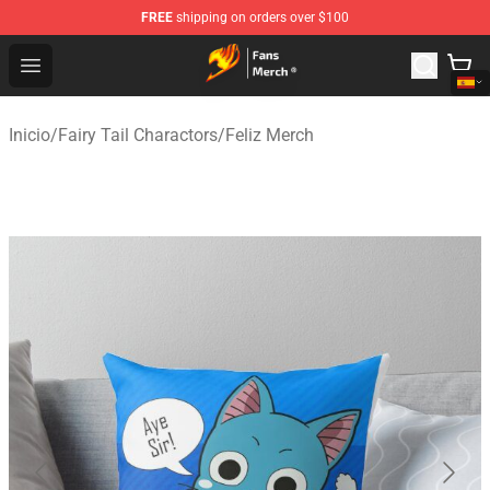
FREE
shipping on orders over $100
Fairy Tail Store - Official Fairy Tail Merchandise Shop
Open menu
Inicio
/
Fairy Tail Charactors
/
Feliz Merch