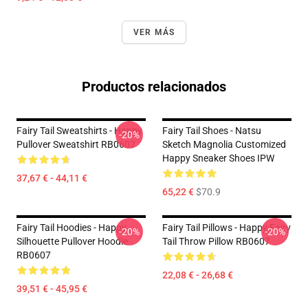
VER MÁS
Productos relacionados
Fairy Tail Sweatshirts - Happy
Fairy Tail Shoes - Natsu
-20%
Pullover Sweatshirt RB0607
Sketch Magnolia Customized
Happy Sneaker Shoes IPW
37,67 € - 44,11 €
65,22 €
$70.9
Fairy Tail Hoodies - Happy
Fairy Tail Pillows - Happy Fairy
-20%
-20%
Silhouette Pullover Hoodie
Tail Throw Pillow RB0607
RB0607
22,08 € - 26,68 €
39,51 € - 45,95 €