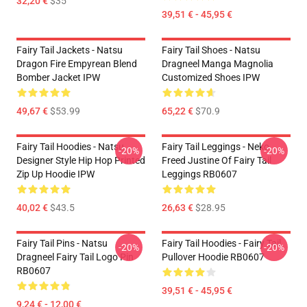
32,20 €
$35
39,51 € - 45,95 €
Fairy Tail Jackets - Natsu
Fairy Tail Shoes - Natsu
Dragon Fire Empyrean Blend
Dragneel Manga Magnolia
Bomber Jacket IPW
Customized Shoes IPW
49,67 €
$53.99
65,22 €
$70.9
Fairy Tail Hoodies - Natsu
Fairy Tail Leggings - Neko
-20%
-20%
Designer Style Hip Hop Printed
Freed Justine Of Fairy Tail
Zip Up Hoodie IPW
Leggings RB0607
40,02 €
$43.5
26,63 €
$28.95
Fairy Tail Pins - Natsu
Fairy Tail Hoodies - Fairy Tail
-20%
-20%
Dragneel Fairy Tail Logo Pin
Pullover Hoodie RB0607
RB0607
39,51 € - 45,95 €
9,24 € - 12,00 €