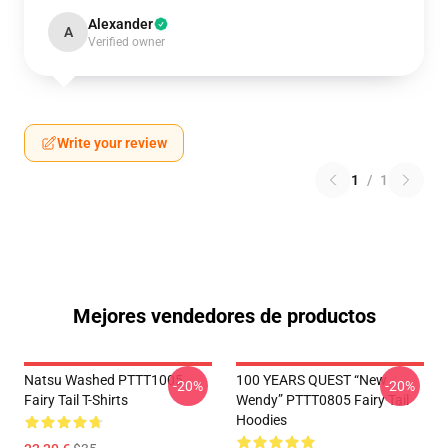
Alexander
A
Verified owner
Write your review
1
/
1
Mejores vendedores de productos
Natsu Washed PTTT1005
100 YEARS QUEST “New
-20%
-20%
Fairy Tail T-Shirts
Wendy” PTTT0805 Fairy Tail
Hoodies