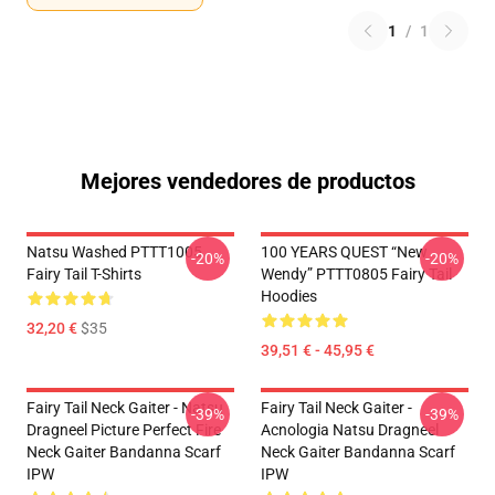
1
/
1
Mejores vendedores de productos
Natsu Washed PTTT1005
100 YEARS QUEST “New
-20%
-20%
Fairy Tail T-Shirts
Wendy” PTTT0805 Fairy Tail
Hoodies
32,20 €
$35
39,51 € - 45,95 €
Fairy Tail Neck Gaiter - Natsu
Fairy Tail Neck Gaiter -
-39%
-39%
Dragneel Picture Perfect Fire
Acnologia Natsu Dragneel
Neck Gaiter Bandanna Scarf
Neck Gaiter Bandanna Scarf
IPW
IPW