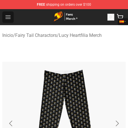
FREE
shipping on orders over $100
Fairy Tail Store - Official Fairy Tail Merchandise Shop
Open menu
Inicio
/
Fairy Tail Charactors
/
Lucy Heartfilia Merch