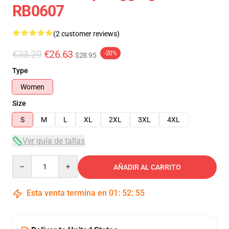
RB0607
(2 customer reviews)
€33.29
€26.63
-20%
$28.95
Type
Women
Size
S
M
L
XL
2XL
3XL
4XL
Ver guía de tallas
Quantity
AÑADIR AL CARRITO
Esta venta termina en
01
:
52
:
54