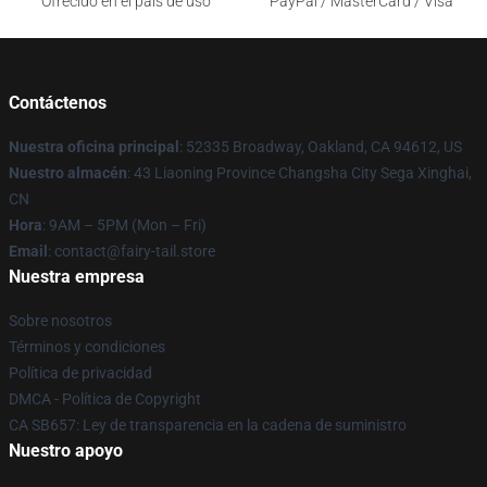
Ofrecido en el país de uso
PayPal / MasterCard / Visa
Contáctenos
Nuestra oficina principal
: 52335 Broadway, Oakland, CA 94612, US
Nuestro almacén
: 43 Liaoning Province Changsha City Sega Xinghai,
CN
Hora
: 9AM – 5PM (Mon – Fri)
Email
: contact@fairy-tail.store
Nuestra empresa
Sobre nosotros
Términos y condiciones
Política de privacidad
DMCA - Política de Copyright
CA SB657: Ley de transparencia en la cadena de suministro
Nuestro apoyo