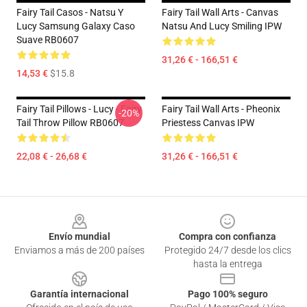
Fairy Tail Casos - Natsu Y
Fairy Tail Wall Arts - Canvas
Lucy Samsung Galaxy Caso
Natsu And Lucy Smiling IPW
Suave RB0607
31,26 € - 166,51 €
14,53 €
$15.8
Fairy Tail Pillows - Lucy - Fairy
Fairy Tail Wall Arts - Pheonix
-20%
Tail Throw Pillow RB0607
Priestess Canvas IPW
22,08 € - 26,68 €
31,26 € - 166,51 €
Footer
Envío mundial
Compra con confianza
Enviamos a más de 200 países
Protegido 24/7 desde los clics
hasta la entrega
Garantía internacional
Pago 100% seguro