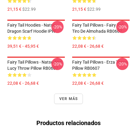
21,15 €
$22.99
21,15 €
$22.99
Fairy Tail Hoodies - Natsu
Fairy Tail Pillows - Fairy Tail
-20%
-20%
Dragon Scarf Hoodie IPW
Tiro De Almohada RB0607
39,51 € - 45,95 €
22,08 € - 26,68 €
Fairy Tail Pillows - Natsu And
Fairy Tail Pillows - Erza Throw
-20%
-20%
Lucy Throw Pillow RB0607
Pillow RB0607
22,08 € - 26,68 €
22,08 € - 26,68 €
VER MÁS
Productos relacionados