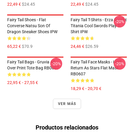
22,49 €
$24.45
22,49 €
$24.45
Fairy Tail Shoes - Flat
Fairy Tail T-Shirts - Erza Scarlet
-20%
Converse Natsu Son Of
Titania Cool Swords Play T-
Dragon Sneaker Shoes IPW
Shirt IPW
65,22 €
$70.9
24,46 €
$26.59
Fairy Tail Bags - Gruvia All
Fairy Tail Face Masks - I Will
-20%
-20%
Over Print Tote Bag RB0607
Return As Stars Flat Mask
RB0607
22,95 € - 27,55 €
18,29 € - 20,70 €
VER MÁS
Productos relacionados