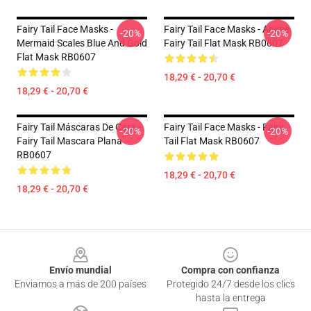
Fairy Tail Face Masks -
Fairy Tail Face Masks - Anime
-20%
-20%
Mermaid Scales Blue And Gold
Fairy Tail Flat Mask RB0607
Flat Mask RB0607
18,29 € - 20,70 €
18,29 € - 20,70 €
Fairy Tail Máscaras De Cara -
Fairy Tail Face Masks - Fairy
-20%
-20%
Fairy Tail Mascara Plana
Tail Flat Mask RB0607
RB0607
18,29 € - 20,70 €
18,29 € - 20,70 €
Footer
Envío mundial
Compra con confianza
Enviamos a más de 200 países
Protegido 24/7 desde los clics
hasta la entrega