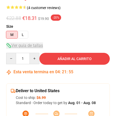
(4 customer reviews)
€22.88
€18.31
-20%
$19.90
Size
M
L
Ver guía de tallas
Quantity
AÑADIR AL CARRITO
Esta venta termina en
04
:
21
:
54
Deliver to United States
Cost to ship:
$6.99
Standard - Order today to get by
Aug. 01 - Aug. 08