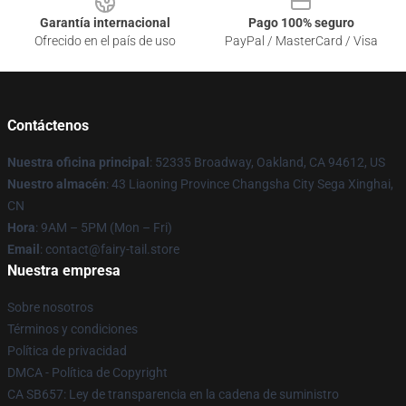
Garantía internacional
Pago 100% seguro
Ofrecido en el país de uso
PayPal / MasterCard / Visa
Contáctenos
Nuestra oficina principal
: 52335 Broadway, Oakland, CA 94612, US
Nuestro almacén
: 43 Liaoning Province Changsha City Sega Xinghai,
CN
Hora
: 9AM – 5PM (Mon – Fri)
Email
: contact@fairy-tail.store
Nuestra empresa
Sobre nosotros
Términos y condiciones
Política de privacidad
DMCA - Política de Copyright
CA SB657: Ley de transparencia en la cadena de suministro