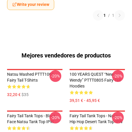
Write your review
1
/
1
Mejores vendedores de productos
Natsu Washed PTTT1005
100 YEARS QUEST “New
-20%
-20%
Fairy Tail T-Shirts
Wendy” PTTT0805 Fairy Tail
Hoodies
32,20 €
$35
39,51 € - 45,95 €
Fairy Tail Tank Tops - Black
Fairy Tail Tank Tops - Natsu
-20%
-20%
Face Natsu Tank Top IPW
Hip Hop Desert Tank Top IPW