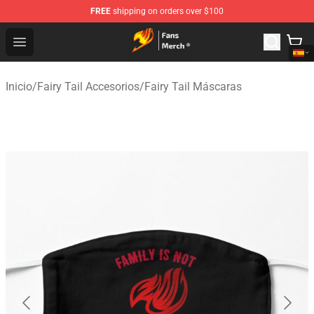
FREE
shipping on orders over $100
Fairy Tail Store - Official Fairy Tail Merchandise Shop
Open menu
Inicio
/
Fairy Tail Accesorios
/
Fairy Tail Máscaras