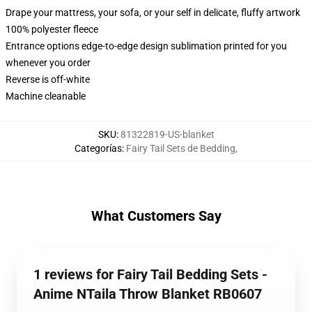
Drape your mattress, your sofa, or your self in delicate, fluffy artwork
100% polyester fleece
Entrance options edge-to-edge design sublimation printed for you
whenever you order
Reverse is off-white
Machine cleanable
SKU
:
81322819-US-blanket
Categorías
:
Fairy Tail Sets de Bedding
,
What Customers Say
1 reviews for Fairy Tail Bedding Sets -
Anime NTaila Throw Blanket RB0607