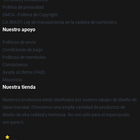
Política de privacidad
DMCA - Política de Copyright
CA SB657: Ley de transparencia en la cadena de suministro
Nuestro apoyo
Políticas de envío
Condiciones de pago
Políticas de reembolso
Contáctenos
Ayuda al cliente (FAQ)
Mayorista
Nuestra tienda
Nuestros productos están diseñados por nuestro equipo de diseño de
clase mundial. Ofrecemos una amplia variedad de productos de
diseño de alta calidad y hermosa. No son sólo para el espectáculo,
son para ti.