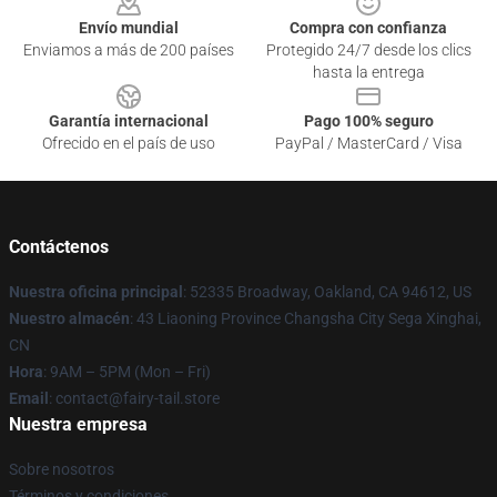
Envío mundial
Compra con confianza
Enviamos a más de 200 países
Protegido 24/7 desde los clics
hasta la entrega
Garantía internacional
Pago 100% seguro
Ofrecido en el país de uso
PayPal / MasterCard / Visa
Contáctenos
Nuestra oficina principal
: 52335 Broadway, Oakland, CA 94612, US
Nuestro almacén
: 43 Liaoning Province Changsha City Sega Xinghai,
CN
Hora
: 9AM – 5PM (Mon – Fri)
Email
: contact@fairy-tail.store
Nuestra empresa
Sobre nosotros
Términos y condiciones