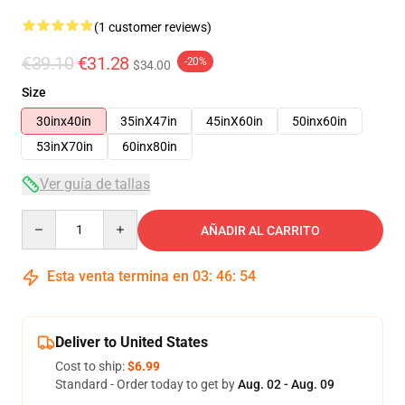
(1 customer reviews)
€39.10
€31.28
-20%
$34.00
Size
30inx40in
35inX47in
45inX60in
50inx60in
53inX70in
60inx80in
Ver guía de tallas
Quantity
AÑADIR AL CARRITO
Esta venta termina en
03
:
46
:
54
Deliver to United States
Cost to ship:
$6.99
Standard - Order today to get by
Aug. 02 - Aug. 09