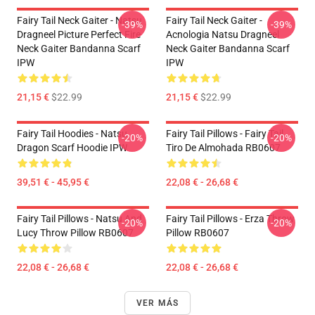
Fairy Tail Neck Gaiter - Natsu
Fairy Tail Neck Gaiter -
-39%
-39%
Dragneel Picture Perfect Fire
Acnologia Natsu Dragneel
Neck Gaiter Bandanna Scarf
Neck Gaiter Bandanna Scarf
IPW
IPW
21,15 €
$22.99
21,15 €
$22.99
Fairy Tail Hoodies - Natsu
Fairy Tail Pillows - Fairy Tail
-20%
-20%
Dragon Scarf Hoodie IPW
Tiro De Almohada RB0607
39,51 € - 45,95 €
22,08 € - 26,68 €
Fairy Tail Pillows - Natsu And
Fairy Tail Pillows - Erza Throw
-20%
-20%
Lucy Throw Pillow RB0607
Pillow RB0607
22,08 € - 26,68 €
22,08 € - 26,68 €
VER MÁS