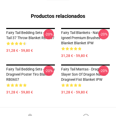
Productos relacionados
Fairy Tail Bedding Sets - Fairy
Fairy Tail Blankets - Natsu
-20%
-20%
Tail 37 Throw Blanket RB0607
Igneel Premium Brushed
Blanket Blanket IPW
31,28 € - 59,80 €
31,28 € - 59,80 €
Fairy Tail Bedding Sets - Natsu
Fairy Tail Mantas - Dragon
-20%
-20%
Dragneel Poster Tiro Blanket
Slayer Son Of Dragon Natsu
RB0607
Dragneel Fist Blanket IPW
31,28 € - 59,80 €
31,28 € - 59,80 €
Footer