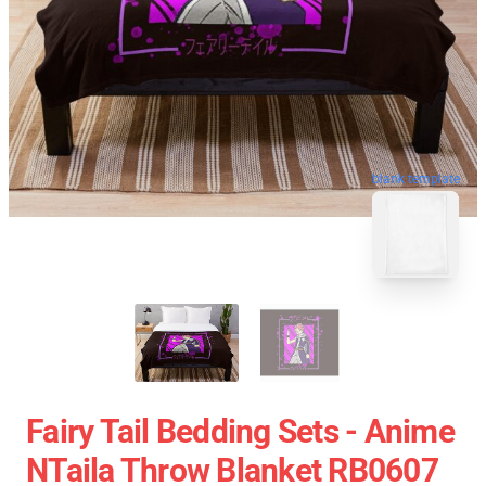
blank template
Fairy Tail Bedding Sets - Anime
NTaila Throw Blanket RB0607