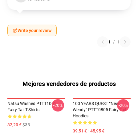
Write your review
1
/
1
Mejores vendedores de productos
Natsu Washed PTTT1005
100 YEARS QUEST “New
-20%
-20%
Fairy Tail T-Shirts
Wendy” PTTT0805 Fairy Tail
Hoodies
32,20 €
$35
39,51 € - 45,95 €