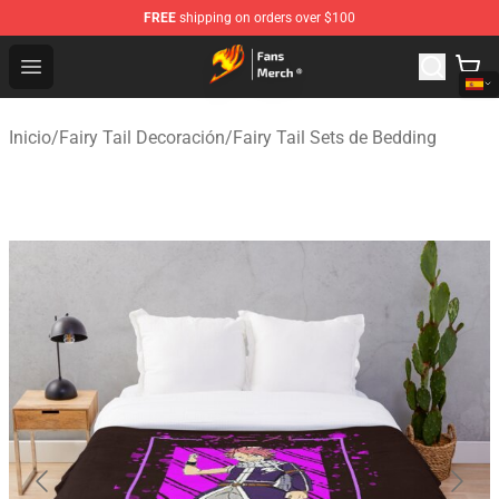
FREE
shipping on orders over $100
Fairy Tail Store - Official Fairy Tail Merchandise Shop
Open menu
Inicio
/
Fairy Tail Decoración
/
Fairy Tail Sets de Bedding