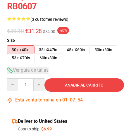
RB0607
(3 customer reviews)
€39.10
€31.28
-20%
$34.00
Size
30inx40in
35inX47in
45inX60in
50inx60in
53inX70in
60inx80in
Ver guía de tallas
Quantity
AÑADIR AL CARRITO
Esta venta termina en
01
:
07
:
54
Deliver to United States
Cost to ship:
$6.99