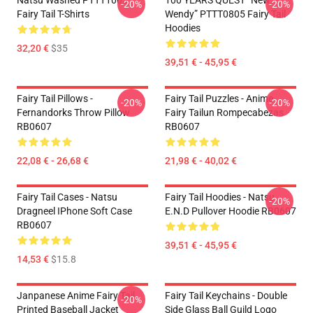
Natsu Washed PTTT1005
100 YEARS QUEST “New
-20%
-20%
Fairy Tail T-Shirts
Wendy” PTTT0805 Fairy Tail
Hoodies
32,20 €
$35
39,51 € - 45,95 €
Fairy Tail Pillows -
Fairy Tail Puzzles - Anime
-20%
-20%
Fernandorks Throw Pillow
Fairy Tailun Rompecabezas
RB0607
RB0607
22,08 € - 26,68 €
21,98 € - 40,02 €
Fairy Tail Cases - Natsu
Fairy Tail Hoodies - Natsu
-20%
Dragneel IPhone Soft Case
E.N.D Pullover Hoodie RB0607
RB0607
39,51 € - 45,95 €
14,53 €
$15.8
Janpanese Anime Fairy Tail
Fairy Tail Keychains - Double
-20%
Printed Baseball Jacket
Side Glass Ball Guild Logo