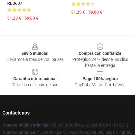
RB0607
31,28 € - 59,80 €
31,28 € - 59,80 €
Footer
Envío mundial
Compra con confianza
Enviamos a más de 200 países
Protegido 24/7 desde los clics
hasta la entrega
Garantía internacional
Pago 100% seguro
Ofrecido en el país de uso
PayPal / MasterCard / Visa
Contáctenos
Nuestra oficina principal
: 52335 Broadway, Oakland, CA 94612, US
Nuestro almacén
: 43 Liaoning Province Changsha City Sega Xinghai,