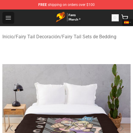
FREE
shipping on orders over $100
Fairy Tail Store - Official Fairy Tail Merchandise Shop
Open menu
Inicio
/
Fairy Tail Decoración
/
Fairy Tail Sets de Bedding