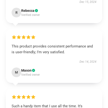
Dec 15, 2024
Rebecca
R
Verified owner
This product provides consistent performance and
is user-friendly; I’m very satisfied.
Dec 14, 2024
Mason
M
Verified owner
Such a handy item that I use all the time. It’s