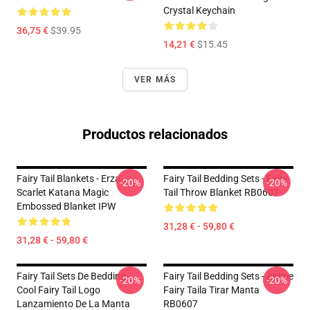
Crystal Keychain
36,75 €
$39.95
14,21 €
$15.45
VER MÁS
Productos relacionados
Fairy Tail Blankets - Erza
Fairy Tail Bedding Sets - Fairy
-20%
-20%
Scarlet Katana Magic
Tail Throw Blanket RB0607
Embossed Blanket IPW
31,28 € - 59,80 €
31,28 € - 59,80 €
Fairy Tail Sets De Bedding -
Fairy Tail Bedding Sets - Anime
-20%
-20%
Cool Fairy Tail Logo
Fairy Taila Tirar Manta
Lanzamiento De La Manta
RB0607