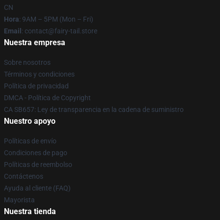
CN
Hora
: 9AM – 5PM (Mon – Fri)
Email
: contact@fairy-tail.store
Nuestra empresa
Sobre nosotros
Términos y condiciones
Política de privacidad
DMCA - Política de Copyright
CA SB657: Ley de transparencia en la cadena de suministro
Nuestro apoyo
Políticas de envío
Condiciones de pago
Políticas de reembolso
Contáctenos
Ayuda al cliente (FAQ)
Mayorista
Nuestra tienda