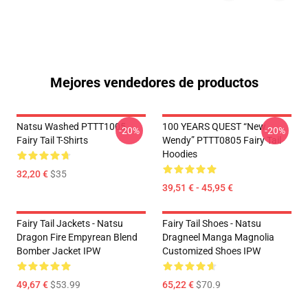
Mejores vendedores de productos
Natsu Washed PTTT1005
100 YEARS QUEST “New
-20%
-20%
Fairy Tail T-Shirts
Wendy” PTTT0805 Fairy Tail
Hoodies
32,20 €
$35
39,51 € - 45,95 €
Fairy Tail Jackets - Natsu
Fairy Tail Shoes - Natsu
Dragon Fire Empyrean Blend
Dragneel Manga Magnolia
Bomber Jacket IPW
Customized Shoes IPW
49,67 €
$53.99
65,22 €
$70.9