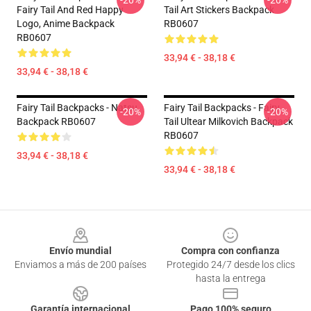
-20%
-20%
Fairy Tail And Red Happy
Tail Art Stickers Backpack
Logo, Anime Backpack
RB0607
RB0607
33,94 € - 38,18 €
33,94 € - 38,18 €
Fairy Tail Backpacks - Natsu
Fairy Tail Backpacks - Fairy
-20%
-20%
Backpack RB0607
Tail Ultear Milkovich Backpack
RB0607
33,94 € - 38,18 €
33,94 € - 38,18 €
Footer
Envío mundial
Compra con confianza
Enviamos a más de 200 países
Protegido 24/7 desde los clics
hasta la entrega
Garantía internacional
Pago 100% seguro