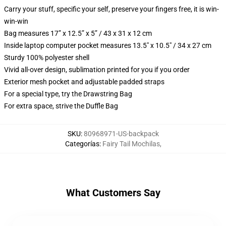
Carry your stuff, specific your self, preserve your fingers free, it is win-
win-win
Bag measures 17” x 12.5” x 5” / 43 x 31 x 12 cm
Inside laptop computer pocket measures 13.5" x 10.5" / 34 x 27 cm
Sturdy 100% polyester shell
Vivid all-over design, sublimation printed for you if you order
Exterior mesh pocket and adjustable padded straps
For a special type, try the Drawstring Bag
For extra space, strive the Duffle Bag
SKU
:
80968971-US-backpack
Categorías
:
Fairy Tail Mochilas
,
What Customers Say