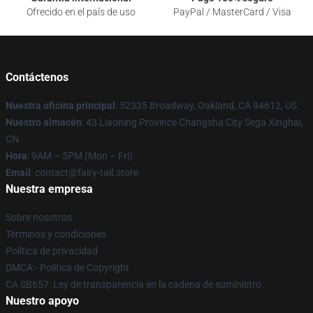
Ofrecido en el país de uso
PayPal / MasterCard / Visa
Contáctenos
Nuestra oficina principal
: 52335 Broadway, Oakland, CA 94612, US
Nuestro almacén
: 43 Liaoning Province Changsha City Sega Xinghai,
CN
Hora
: 9AM – 5PM (Mon – Fri)
Email
: contact@fairy-tail.store
Nuestra empresa
Sobre nosotros
Términos y condiciones
Política de privacidad
DMCA - Política de Copyright
CA SB657: Ley de transparencia en la cadena de suministro
Nuestro apoyo