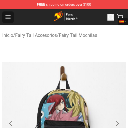
FREE
shipping on orders over $100
Fairy Tail Store - Official Fairy Tail Merchandise Shop
Open menu
Inicio
/
Fairy Tail Accesorios
/
Fairy Tail Mochilas