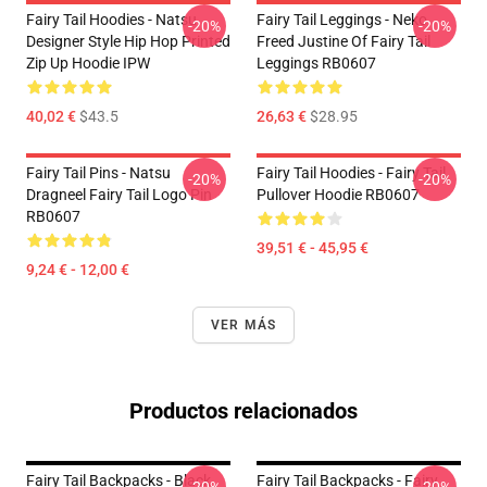
Fairy Tail Hoodies - Natsu
Fairy Tail Leggings - Neko
-20%
-20%
Designer Style Hip Hop Printed
Freed Justine Of Fairy Tail
Zip Up Hoodie IPW
Leggings RB0607
40,02 €
$43.5
26,63 €
$28.95
Fairy Tail Pins - Natsu
Fairy Tail Hoodies - Fairy Tail
-20%
-20%
Dragneel Fairy Tail Logo Pin
Pullover Hoodie RB0607
RB0607
39,51 € - 45,95 €
9,24 € - 12,00 €
VER MÁS
Productos relacionados
Fairy Tail Backpacks - Black
Fairy Tail Backpacks - Fairy