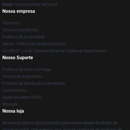
Email
: contact@fairy-tail.store
Nossa empresa
Sobre nós
Termos e Condições
Políticas de privacidade
DMCA - Política de Direitos Autorais
CA SB657: Lei de Transparência de Cadeia de Suprimentos
Nosso Suporte
Políticas de envio e entrega
Termos de pagamento
Políticas de devolução e reembolso
Contacte-nos
Ajuda ao cliente (FAQ)
Whosale
Nossa loja
Nossos produtos são projetados pela nossa equipe de design de
classe mundial. Oferecemos uma grande variedade de produtos de