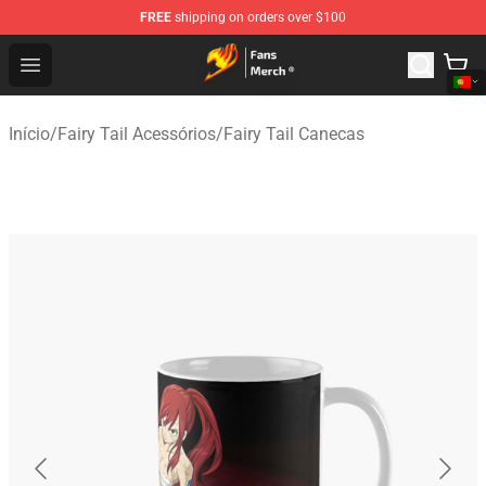
FREE
shipping on orders over $100
Fairy Tail Store - Official Fairy Tail Merchandise Shop
Open menu
Início
/
Fairy Tail Acessórios
/
Fairy Tail Canecas