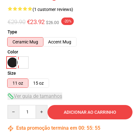
(1 customer reviews)
€29.90
€23.92
-20%
$26.00
Type
Ceramic Mug
Accent Mug
Color
Size
11 oz
15 oz
Ver guia de tamanhos
Quantity
ADICIONAR AO CARRINHO
Esta promoção termina em
00
:
55
:
54