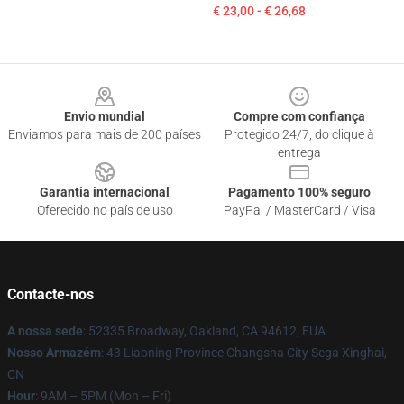
€ 23,00 - € 26,68
Footer
Envio mundial
Compre com confiança
Enviamos para mais de 200 países
Protegido 24/7, do clique à
entrega
Garantia internacional
Pagamento 100% seguro
Oferecido no país de uso
PayPal / MasterCard / Visa
Contacte-nos
A nossa sede
: 52335 Broadway, Oakland, CA 94612, EUA
Nosso Armazém
: 43 Liaoning Province Changsha City Sega Xinghai,
CN
Hour
: 9AM – 5PM (Mon – Fri)