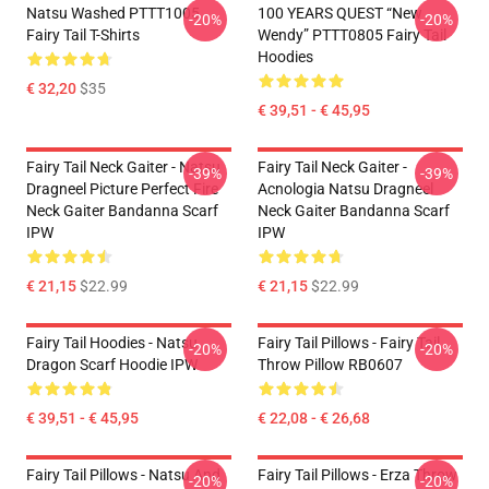
Natsu Washed PTTT1005
100 YEARS QUEST “New
-20%
-20%
Fairy Tail T-Shirts
Wendy” PTTT0805 Fairy Tail
Hoodies
€ 32,20
$35
€ 39,51 - € 45,95
Fairy Tail Neck Gaiter - Natsu
Fairy Tail Neck Gaiter -
-39%
-39%
Dragneel Picture Perfect Fire
Acnologia Natsu Dragneel
Neck Gaiter Bandanna Scarf
Neck Gaiter Bandanna Scarf
IPW
IPW
€ 21,15
$22.99
€ 21,15
$22.99
Fairy Tail Hoodies - Natsu
Fairy Tail Pillows - Fairy Tail
-20%
-20%
Dragon Scarf Hoodie IPW
Throw Pillow RB0607
€ 39,51 - € 45,95
€ 22,08 - € 26,68
Fairy Tail Pillows - Natsu And
Fairy Tail Pillows - Erza Throw
-20%
-20%