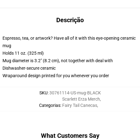
Descrição
Espresso, tea, or artwork? Have all of it with this eye-opening ceramic
mug
Holds 11 oz. (325 ml)
Mug diameter is 3.2" (8.2 cm), not together with deal with
Dishwasher-secure ceramic
Wraparound design printed for you whenever you order
SKU
:
30761114-US-mug-BLACK
Scarlett Erza Merch
,
Categorias
:
Fairy Tail Canecas
,
What Customers Say