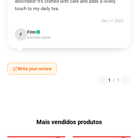
described! It’s crafted with care and adds a lovely
touch to my daily tea.
Dec 11, 2024
Finn
F
Verified owner
Write your review
1
/
1
Mais vendidos produtos