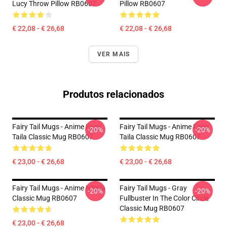
Lucy Throw Pillow RB0607
Pillow RB0607
€ 22,08 - € 26,68
€ 22,08 - € 26,68
VER MAIS
Produtos relacionados
Fairy Tail Mugs - Anime Fairy
Fairy Tail Mugs - Anime Fairy
-20%
-20%
Taila Classic Mug RB0607
Taila Classic Mug RB0607
€ 23,00 - € 26,68
€ 23,00 - € 26,68
Fairy Tail Mugs - Anime NTaila
Fairy Tail Mugs - Gray
-20%
-20%
Classic Mug RB0607
Fullbuster In The Color Circle
Classic Mug RB0607
€ 23,00 - € 26,68