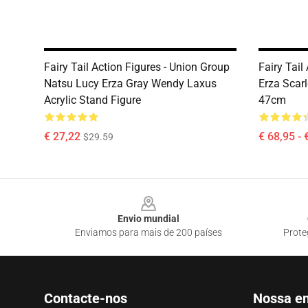
Fairy Tail Action Figures - Union Group
Fairy Tail
Natsu Lucy Erza Gray Wendy Laxus
Erza Scar
Acrylic Stand Figure
47cm
€ 27,22
€ 68,95 - 
$29.59
Footer
Envio mundial
Enviamos para mais de 200 países
Prote
Contacte-nos
Nossa e