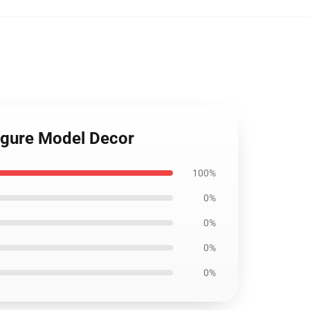
 Figure Model Decor
100%
0%
0%
0%
0%