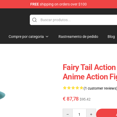
FREE
shipping on orders over $100
Compre por categoria
Rastreamento de pedido
Blog
Fairy Tail Action
Anime Action Fi
(1 customer reviews
€ 87,78
$95.42
Quantity