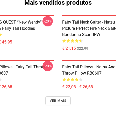
Mais vendidos produtos
-20%
S QUEST “New Wendy”
Fairy Tail Neck Gaiter - Nats
Fairy Tail Hoodies
Picture Perfect Fire Neck Gait
Bandanna Scarf IPW
€ 45,95
€ 21,15
$22.99
-20%
 Pillows - Fairy Tail Throw
Fairy Tail Pillows - Natsu An
0607
Throw Pillow RB0607
€ 26,68
€ 22,08 - € 26,68
VER MAIS