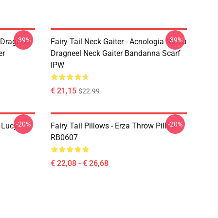
-39%
-39%
u Dragneel
Fairy Tail Neck Gaiter - Acnologia Natsu
er
Dragneel Neck Gaiter Bandanna Scarf
IPW
€ 21,15
$22.99
-20%
-20%
d Lucy
Fairy Tail Pillows - Erza Throw Pillow
RB0607
€ 22,08 - € 26,68