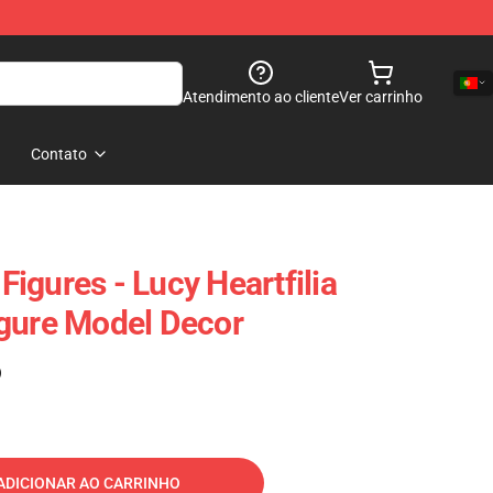
Atendimento ao cliente
Ver carrinho
Contato
 Figures - Lucy Heartfilia
gure Model Decor
)
ADICIONAR AO CARRINHO