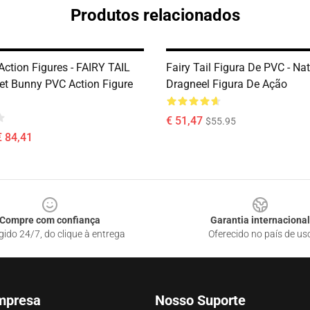
Produtos relacionados
 Action Figures - FAIRY TAIL
Fairy Tail Figura De PVC - Na
let Bunny PVC Action Figure
Dragneel Figura De Ação
€ 51,47
$55.95
€ 84,41
Compre com confiança
Garantia internacional
gido 24/7, do clique à entrega
Oferecido no país de us
mpresa
Nosso Suporte