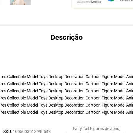
Descrição
Fairy Tail Figuras de ação
,
SKU
:
1005003013990543