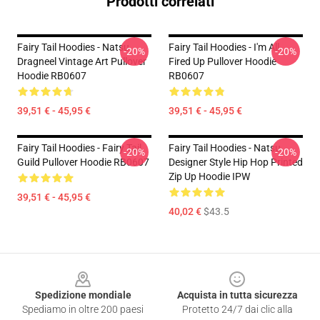
Prodotti correlati
Fairy Tail Hoodies - Natsu
Fairy Tail Hoodies - I'm All
-20%
-20%
Dragneel Vintage Art Pullover
Fired Up Pullover Hoodie
Hoodie RB0607
RB0607
39,51 € - 45,95 €
39,51 € - 45,95 €
Fairy Tail Hoodies - Fairy Tail
Fairy Tail Hoodies - Natsu
-20%
-20%
Guild Pullover Hoodie RB0607
Designer Style Hip Hop Printed
Zip Up Hoodie IPW
39,51 € - 45,95 €
40,02 €
$43.5
Footer
Spedizione mondiale
Acquista in tutta sicurezza
Spediamo in oltre 200 paesi
Protetto 24/7 dai clic alla