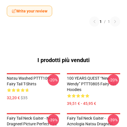
Write your review
1
/
1
I prodotti più venduti
Natsu Washed PTTT1005
100 YEARS QUEST “New
-20%
-20%
Fairy Tail T-Shirts
Wendy” PTTT0805 Fairy Tail
Hoodies
32,20 €
$35
39,51 € - 45,95 €
Fairy Tail Neck Gaiter - Natsu
Fairy Tail Neck Gaiter -
-39%
-39%
Dragneel Picture Perfect Fire
Acnologia Natsu Dragneel