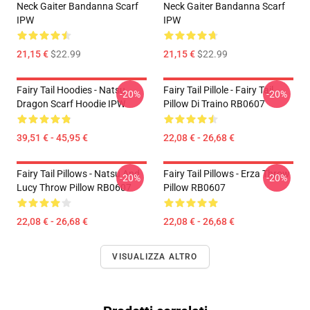
Neck Gaiter Bandanna Scarf
Neck Gaiter Bandanna Scarf
IPW
IPW
21,15 €
$22.99
21,15 €
$22.99
Fairy Tail Hoodies - Natsu
Fairy Tail Pillole - Fairy Tail
-20%
-20%
Dragon Scarf Hoodie IPW
Pillow Di Traino RB0607
39,51 € - 45,95 €
22,08 € - 26,68 €
Fairy Tail Pillows - Natsu And
Fairy Tail Pillows - Erza Throw
-20%
-20%
Lucy Throw Pillow RB0607
Pillow RB0607
22,08 € - 26,68 €
22,08 € - 26,68 €
VISUALIZZA ALTRO