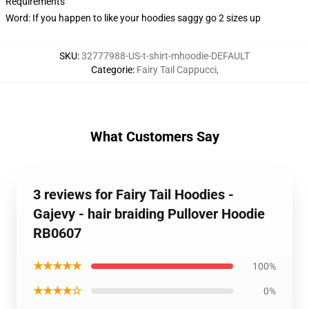
Requirements
Word: If you happen to like your hoodies saggy go 2 sizes up
SKU
:
32777988-US-t-shirt-mhoodie-DEFAULT
Categorie
:
Fairy Tail Cappucci
,
What Customers Say
3 reviews for Fairy Tail Hoodies -
Gajevy - hair braiding Pullover Hoodie
RB0607
★★★★★
100%
★★★★☆
0%