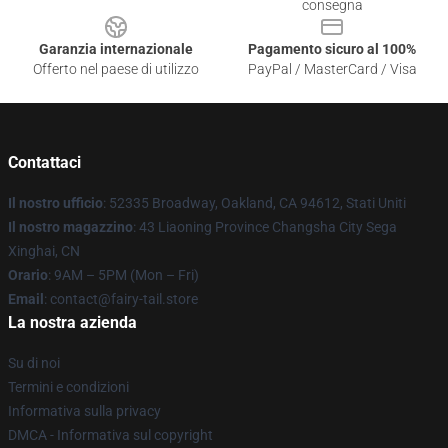
consegna
Garanzia internazionale
Pagamento sicuro al 100%
Offerto nel paese di utilizzo
PayPal / MasterCard / Visa
Contattaci
Il nostro ufficio
: 52335 Broadway, Oakland, CA 94612, Stati Uniti
Il nostro magazzino
: 43 Liaoning Province Changsha City Sega
Xinghai, CN
Orario
: 9AM – 5PM (Mon – Fri)
Email
: contact@fairy-tail.store
La nostra azienda
Su di noi
Termini e condizioni
Informativa sulla privacy
DMCA - Informativa sul copyright