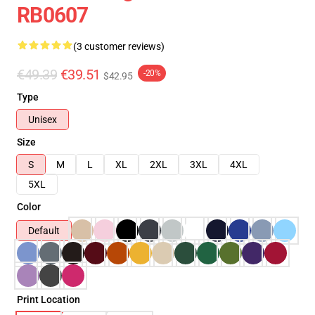
RB0607
(3 customer reviews)
€49.39
€39.51
-20%
$42.95
Type
Unisex
Size
S
M
L
XL
2XL
3XL
4XL
5XL
Color
Default
Print Location