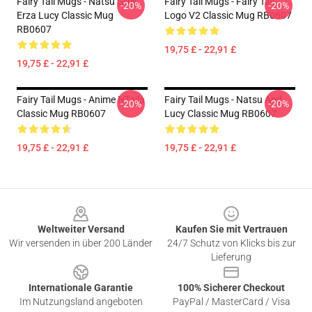
Fairy Tail Mugs - Natsu Grey
Fairy Tail Mugs - Fairy Tail
-20%
-20%
Erza Lucy Classic Mug
Logo V2 Classic Mug RB0607
RB0607
19,75 £ - 22,91 £
19,75 £ - 22,91 £
Fairy Tail Mugs - Anime NTaila
Fairy Tail Mugs - Natsu And
-20%
-20%
Classic Mug RB0607
Lucy Classic Mug RB0607
19,75 £ - 22,91 £
19,75 £ - 22,91 £
Footer
Weltweiter Versand
Kaufen Sie mit Vertrauen
Wir versenden in über 200 Länder
24/7 Schutz von Klicks bis zur
Lieferung
Internationale Garantie
100% Sicherer Checkout
Im Nutzungsland angeboten
PayPal / MasterCard / Visa