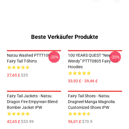
Beste Verkäufer Produkte
Natsu Washed PTTT1005
100 YEARS QUEST “New
-20%
-20%
Fairy Tail T-Shirts
Wendy” PTTT0805 Fairy Tail
Hoodies
27,65 £
$35
33,93 £ - 39,46 £
Fairy Tail Jackets - Natsu
Fairy Tail Shoes - Natsu
Dragon Fire Empyrean Blend
Dragneel Manga Magnolia
Bomber Jacket IPW
Customized Shoes IPW
42,65 £
$53.99
56,01 £
$70.9