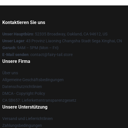
Kontaktieren Sie uns
Unser Hauptbüro
: 52335 Broadway, Oakland, CA 94612, US
Unser Lager
: 43 Provinz Liaoning Changsha Stadt Sega Xinghai, CN
Geruch
: 9AM – 5PM (Mon – Fri)
E-Mail senden
: contact@fairy-tail.store
Unsere Firma
Über uns
Allgemeine Geschäftsbedingungen
Datenschutzrichtlinien
DMCA - Copyright Policy
CA SB657: Lieferkettentransparenzgesetz
Unsere Unterstützung
Versand und Lieferrichtlinien
Zahlungsbedingungen