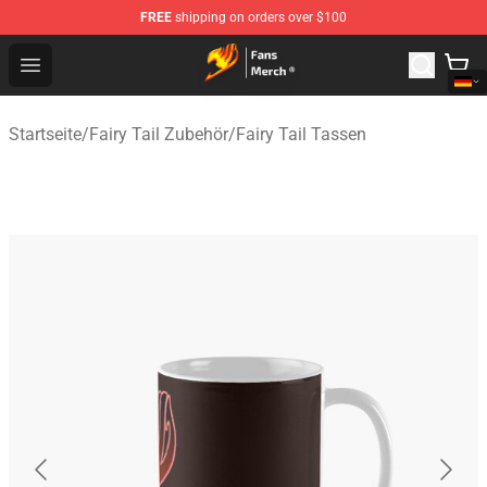
FREE
shipping on orders over $100
Fairy Tail Store - Official Fairy Tail Merchandise Shop
Open menu
Startseite
/
Fairy Tail Zubehör
/
Fairy Tail Tassen