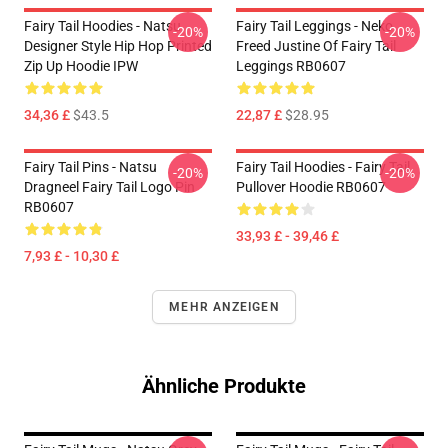
Fairy Tail Hoodies - Natsu
Fairy Tail Leggings - Neko
-20%
-20%
Designer Style Hip Hop Printed
Freed Justine Of Fairy Tail
Zip Up Hoodie IPW
Leggings RB0607
34,36 £
$43.5
22,87 £
$28.95
Fairy Tail Pins - Natsu
Fairy Tail Hoodies - Fairy Tail
-20%
-20%
Dragneel Fairy Tail Logo Pin
Pullover Hoodie RB0607
RB0607
33,93 £ - 39,46 £
7,93 £ - 10,30 £
MEHR ANZEIGEN
Ähnliche Produkte