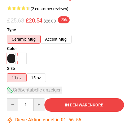
(2 customer reviews)
£25.68
£20.54
-20%
$26.00
Type
Ceramic Mug
Accent Mug
Color
Size
11 oz
15 oz
Größentabelle anzeigen
Quantity
IN DEN WARENKORB
Diese Aktion endet in
01
:
56
:
54