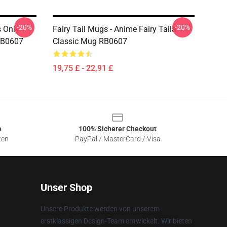
-20%
-20%
s Only
Fairy Tail Mugs - Anime Fairy Taila
RB0607
Classic Mug RB0607
19,75 £ - 22,91 £
e
100% Sicherer Checkout
ten
PayPal / MasterCard / Visa
Unser Shop
Unsere Produkte werden von unserem
erstklassigen Design-Team entwickelt. Wir bieten