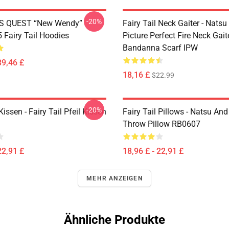
-20%
S QUEST “New Wendy”
Fairy Tail Neck Gaiter - Nats
Fairy Tail Hoodies
Picture Perfect Fire Neck Gait
Bandanna Scarf IPW
39,46 £
18,16 £
$22.99
-20%
Kissen - Fairy Tail Pfeil Kissen
Fairy Tail Pillows - Natsu An
Throw Pillow RB0607
22,91 £
18,96 £ - 22,91 £
MEHR ANZEIGEN
Ähnliche Produkte