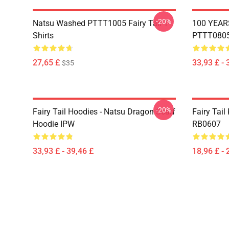
-20%
Natsu Washed PTTT1005 Fairy Tail T-
100 YEAR
Shirts
PTTT0805 
27,65 £
33,93 £ - 
$35
-20%
Fairy Tail Hoodies - Natsu Dragon Scarf
Fairy Tail 
Hoodie IPW
RB0607
33,93 £ - 39,46 £
18,96 £ - 