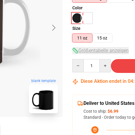
Color
Size
11 oz
15 oz
Größentabelle anzeigen
Quantity
Diese Aktion endet in
04
blank template
Deliver to United States
Cost to ship:
$6.99
Standard - Order today to g