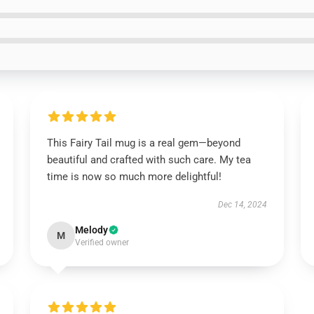
This Fairy Tail mug is a real gem—beyond
beautiful and crafted with such care. My tea
time is now so much more delightful!
Dec 14, 2024
Melody
M
Verified owner