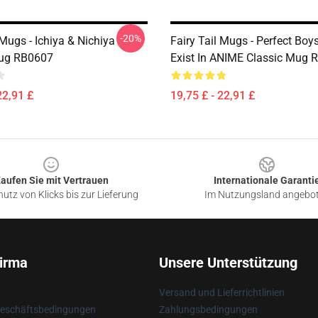
-20%
 Mugs - Ichiya & Nichiya
Fairy Tail Mugs - Perfect Boy
Mug RB0607
Exist In ANIME Classic Mug 
22,91 £
19,75 £ - 22,91 £
aufen Sie mit Vertrauen
Internationale Garanti
utz von Klicks bis zur Lieferung
Im Nutzungsland angebo
irma
Unsere Unterstützung
Versand und Lieferrichtlinien
Geschäftsbedingungen
Zahlungsbedingungen