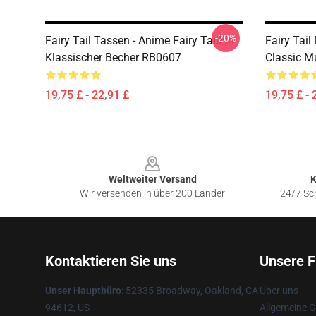
-20%
Fairy Tail Tassen - Anime Fairy TailEin
Fairy Tail
Klassischer Becher RB0607
Classic 
19,75 £ - 22,91 £
19,75 £ - 
Footer
Weltweiter Versand
K
Wir versenden in über 200 Länder
24/7 Sch
Kontaktieren Sie uns
Unsere F
Unser Hauptbüro
: 52335 Broadway, Oakland, CA
Über uns
94612, US
Allgemeine 