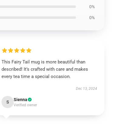
0%
0%
This Fairy Tail mug is more beautiful than
described! It’s crafted with care and makes
every tea time a special occasion.
Dec 13, 2024
Sienna
S
Verified owner