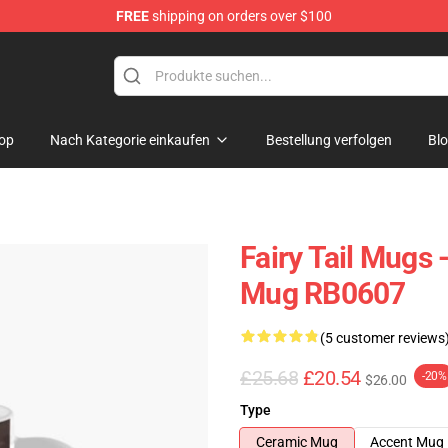
FREE
shipping on orders over $100
op
Nach Kategorie einkaufen
Bestellung verfolgen
Bl
Fairy Tail Mugs 
Mug RB0607
(5 customer reviews
£25.68
£20.54
-20%
$26.00
Type
Ceramic Mug
Accent Mug