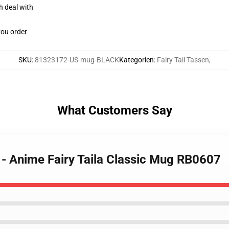
h deal with
you order
SKU
:
81323172-US-mug-BLACK
Kategorien
:
Fairy Tail Tassen
,
What Customers Say
s - Anime Fairy Taila Classic Mug RB0607