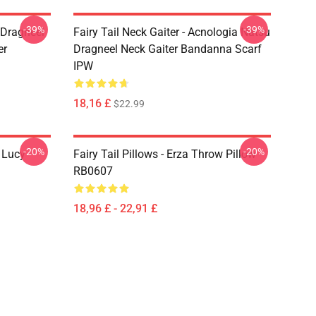
-39%
-39%
u Dragneel
Fairy Tail Neck Gaiter - Acnologia Natsu
er
Dragneel Neck Gaiter Bandanna Scarf
IPW
18,16 £
$22.99
-20%
-20%
d Lucy
Fairy Tail Pillows - Erza Throw Pillow
RB0607
18,96 £ - 22,91 £