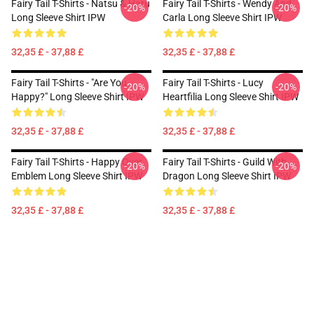
Fairy Tail T-Shirts - Natsu & Haru
Fairy Tail T-Shirts - Wendy And
-20%
-20%
Long Sleeve Shirt IPW
Carla Long Sleeve Shirt IPW
32,35 £ - 37,88 £
32,35 £ - 37,88 £
Fairy Tail T-Shirts - "Are You
Fairy Tail T-Shirts - Lucy
-20%
-20%
Happy?" Long Sleeve Shirt IPW
Heartfilia Long Sleeve Shirt IPW
32,35 £ - 37,88 £
32,35 £ - 37,88 £
Fairy Tail T-Shirts - Happy Over
Fairy Tail T-Shirts - Guild With
-20%
-20%
Emblem Long Sleeve Shirt IPW
Dragon Long Sleeve Shirt IPW
32,35 £ - 37,88 £
32,35 £ - 37,88 £