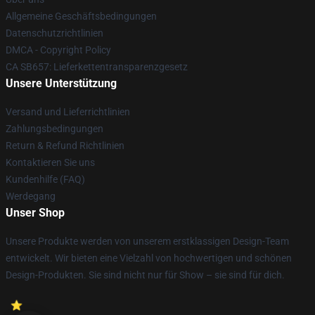
Allgemeine Geschäftsbedingungen
Datenschutzrichtlinien
DMCA - Copyright Policy
CA SB657: Lieferkettentransparenzgesetz
Unsere Unterstützung
Versand und Lieferrichtlinien
Zahlungsbedingungen
Return & Refund Richtlinien
Kontaktieren Sie uns
Kundenhilfe (FAQ)
Werdegang
Unser Shop
Unsere Produkte werden von unserem erstklassigen Design-Team
entwickelt. Wir bieten eine Vielzahl von hochwertigen und schönen
Design-Produkten. Sie sind nicht nur für Show – sie sind für dich.