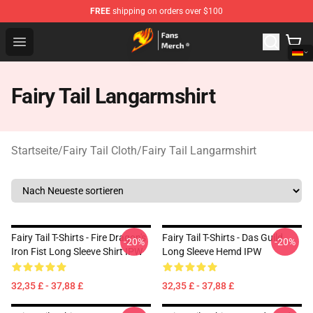
FREE
shipping on orders over $100
Fairy Tail Store - Official Fairy Tail Merchandise Shop
Open menu
Fairy Tail Langarmshirt
Startseite
/
Fairy Tail Cloth
/
Fairy Tail Langarmshirt
Fairy Tail T-Shirts - Fire Dragon's
Fairy Tail T-Shirts - Das Guild
-20%
-20%
Iron Fist Long Sleeve Shirt IPW
Long Sleeve Hemd IPW
32,35 £ - 37,88 £
32,35 £ - 37,88 £