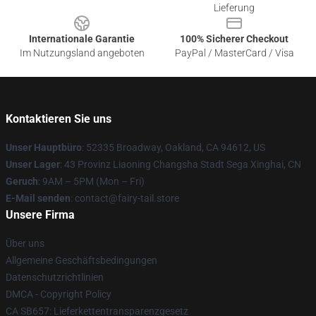
Lieferung
Internationale Garantie
100% Sicherer Checkout
Im Nutzungsland angeboten
PayPal / MasterCard / Visa
Kontaktieren Sie uns
Unser Hauptbüro
: 52335 Broadway, Oakland, CA 94612, US
Unser Lager
: 43 Provinz Liaoning Changsha Stadt Sega Xinghai, CN
Geruch
: 9AM – 5PM (Mon – Fri)
E-Mail senden
: contact@fairy-tail.store
Unsere Firma
Über uns
Allgemeine Geschäftsbedingungen
Datenschutzrichtlinien
DMCA - Copyright Policy
CA SB657: Lieferkettentransparenzgesetz