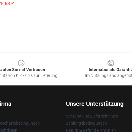
25,63 £
aufen Sie mit Vertrauen
Internationale Garanti
utz von Klicks bis zur Lieferung
Im Nutzungsland angebo
irma
Unsere Unterstützung
Versand und Lieferrichtlinien
Geschäftsbedingungen
Zahlungsbedingungen
ichtlinien
Return & Refund Richtlinien