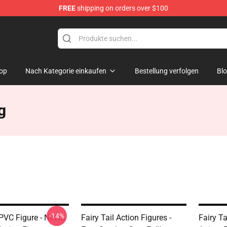
FREE
shipping on orders over $100
op
Nach Kategorie einkaufen
Bestellung verfolgen
Bl
g
-14%
 PVC Figure - Natsu
Fairy Tail Action Figures -
Fairy Ta