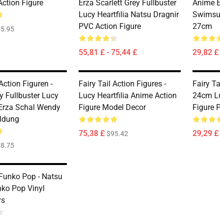
Action Figure
Erza Scarlett Grey Fullbuster
Anime E
Lucy Heartfilia Natsu Dragnir
Swimsui
PVC Action Figure
27cm
5.95
55,81 £ - 75,44 £
29,82 £ 
 Action Figuren -
Fairy Tail Action Figures -
Fairy Ta
y Fullbuster Lucy
Lucy Heartfilia Anime Action
24cm Lu
a Erza Schal Wendy
Figure Model Decor
Figure 
ildung
75,38 £
29,29 £ 
$95.42
8.75
 Funko Pop - Natsu
nko Pop Vinyl
ys