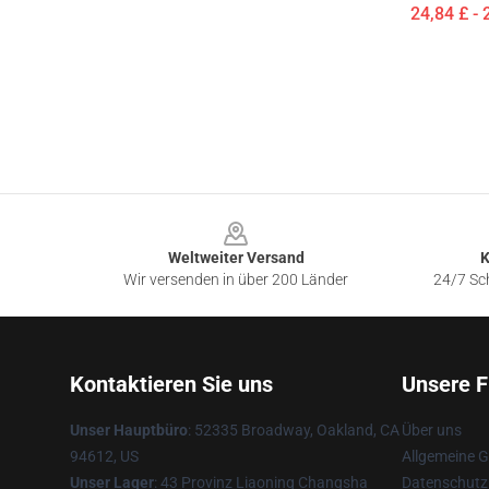
24,84 £ - 
Footer
Weltweiter Versand
K
Wir versenden in über 200 Länder
24/7 Sch
Kontaktieren Sie uns
Unsere F
Unser Hauptbüro
: 52335 Broadway, Oakland, CA
Über uns
94612, US
Allgemeine 
Unser Lager
: 43 Provinz Liaoning Changsha
Datenschutzr