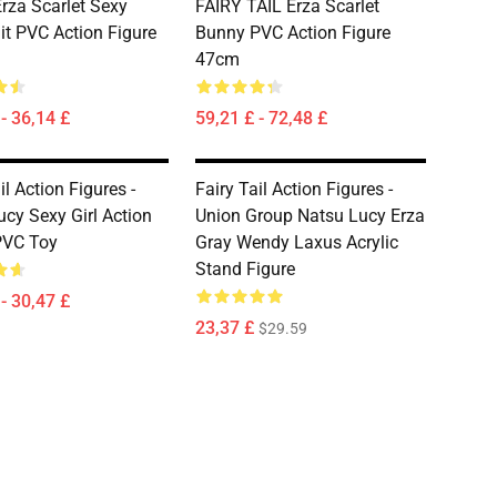
rza Scarlet Sexy
FAIRY TAIL Erza Scarlet
t PVC Action Figure
Bunny PVC Action Figure
47cm
- 36,14 £
59,21 £ - 72,48 £
il Action Figures -
Fairy Tail Action Figures -
cy Sexy Girl Action
Union Group Natsu Lucy Erza
PVC Toy
Gray Wendy Laxus Acrylic
Stand Figure
- 30,47 £
23,37 £
$29.59