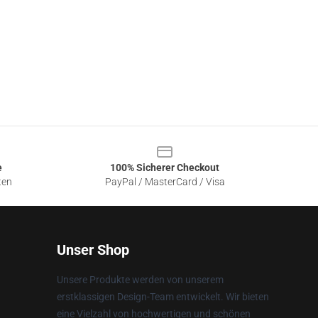
e
100% Sicherer Checkout
ten
PayPal / MasterCard / Visa
Unser Shop
Unsere Produkte werden von unserem
erstklassigen Design-Team entwickelt. Wir bieten
eine Vielzahl von hochwertigen und schönen