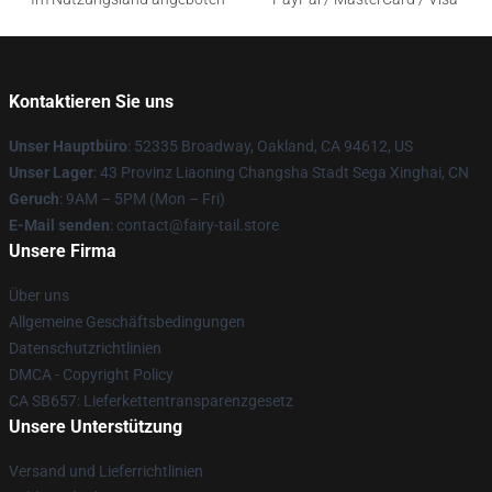
Kontaktieren Sie uns
Unser Hauptbüro
: 52335 Broadway, Oakland, CA 94612, US
Unser Lager
: 43 Provinz Liaoning Changsha Stadt Sega Xinghai, CN
Geruch
: 9AM – 5PM (Mon – Fri)
E-Mail senden
: contact@fairy-tail.store
Unsere Firma
Über uns
Allgemeine Geschäftsbedingungen
Datenschutzrichtlinien
DMCA - Copyright Policy
CA SB657: Lieferkettentransparenzgesetz
Unsere Unterstützung
Versand und Lieferrichtlinien