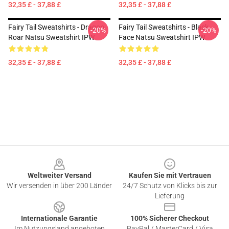
32,35 £ - 37,88 £
32,35 £ - 37,88 £
Fairy Tail Sweatshirts - Dragon
Fairy Tail Sweatshirts - Black
-20%
-20%
Roar Natsu Sweatshirt IPW
Face Natsu Sweatshirt IPW
32,35 £ - 37,88 £
32,35 £ - 37,88 £
Footer
Weltweiter Versand
Kaufen Sie mit Vertrauen
Wir versenden in über 200 Länder
24/7 Schutz von Klicks bis zur
Lieferung
Internationale Garantie
100% Sicherer Checkout
Im Nutzungsland angeboten
PayPal / MasterCard / Visa