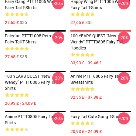
Fairy Gang PTTT1005 Washed
Happy Wing PTTT1005 Washed
-20%
-20%
Fairy Tail T-Shirts
Fairy Tail T-Shirts
27,65 £
$35
27,65 £
$35
Fairyfan PTTT1005 Retro Style
100 YEARS QUEST “New
-20%
-20%
Fairy Tail T-Shirts
Wendy” PTTT0805 Fairy Tail
Hoodies
27,65 £
$35
33,93 £ - 39,46 £
100 YEARS QUEST “New
Anime PTTT0805 Fairy Tail
-20%
-20%
Wendy” PTTT0805 Fairy Tail T-
Sweatshirts
Shirts
32,35 £ - 37,88 £
20,93 £ - 24,09 £
Anime PTTT0805 Fairy Tail T-
Fairy Tail Cute Gang T-Shirts
-20%
-20%
Shirts
20,93 £ - 24,09 £