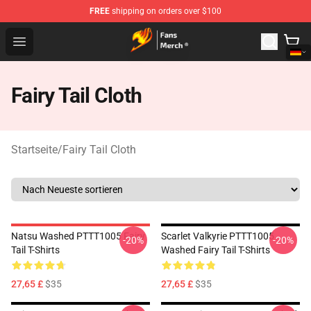
FREE
shipping on orders over $100
Fairy Tail Store - Official Fairy Tail Merchandise Shop
Open menu
Fairy Tail Cloth
Startseite
/
Fairy Tail Cloth
Natsu Washed PTTT1005 Fairy
Scarlet Valkyrie PTTT1005
-20%
-20%
Tail T-Shirts
Washed Fairy Tail T-Shirts
27,65 £
$35
27,65 £
$35